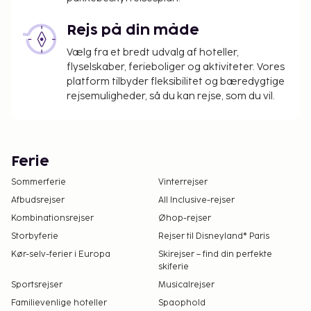
Rejs på din måde
Vælg fra et bredt udvalg af hoteller,
flyselskaber, ferieboliger og aktiviteter. Vores
platform tilbyder fleksibilitet og bæredygtige
rejsemuligheder, så du kan rejse, som du vil.
Ferie
Sommerferie
Vinterrejser
Afbudsrejser
All Inclusive-rejser
Kombinationsrejser
Øhop-rejser
Storbyferie
Rejser til Disneyland® Paris
Kør-selv-ferier i Europa
Skirejser – find din perfekte
skiferie
Sportsrejser
Musicalrejser
Familievenlige hoteller
Spaophold