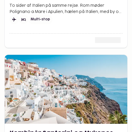
To sider af Italien på samme rejse. Rom møder
Polignano a Mare i Apulien, hælen på Italien, med by og
badning i skøn balance.
Multi-stop