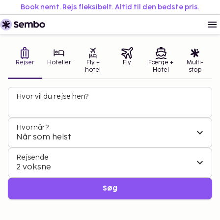
Book nemt. Rejs fleksibelt. Altid til den bedste pris.
Rejser
Hoteller
Fly +
Fly
Færge +
Multi-
hotel
Hotel
stop
Hvor vil du rejse hen?
NÅR DET ER ALLERBEDST ☀️
SENSOMMER I GRÆKENLAND 🇬🇷
Hvornår?
Forlæng sommeren i Tyrkiet
Nyd de skønneste øer
Når som helst
fra 2.520 kr
fra 3.010 kr
Rejsende
2 voksne
Find din rejse
Find din rejse
Søg