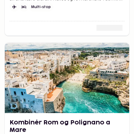
En rejse med både afslapning og oplevelser.
Multi-stop
Kombinér Rom og Polignano a
Mare