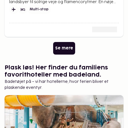
landsbyer til solrige veje og flamencorytmer. En nøje
udvalgt rejse gennem Sydspanien.
Multi-stop
Se mere
Plask løs! Her finder du familiens
favorithoteller med badeland.
Badetøjet på – vi har hotellerne, hvor ferien bliver et
plaskende eventyr.