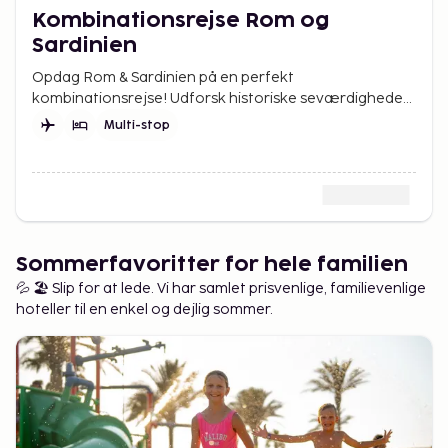
Kombinationsrejse Rom og
Sardinien
Opdag Rom & Sardinien på en perfekt
kombinationsrejse! Udforsk historiske seværdigheder i
Rom og nyd sol, strande og krystalklart hav på
Multi-stop
Sardinien.
Sommerfavoritter for hele familien
💦 🏖️ Slip for at lede. Vi har samlet prisvenlige, familievenlige
hoteller til en enkel og dejlig sommer.