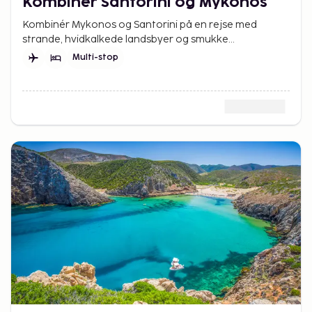
Kombinér Santorini og Mykonos
Kombinér Mykonos og Santorini på en rejse med
strande, hvidkalkede landsbyer og smukke
solnedgange – to af Grækenlands mest elskede øer.
Multi-stop