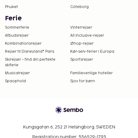
Phuket
Göteborg
Ferie
Sommerferie
Vinterrejser
Afbudsrejser
All Inclusive-rejser
Kombinationsrejser
Øhop-rejser
Rejser til Disneyland® Paris
Kør-selv-ferier i Europa
Skirejser – find din perfekte
Sportsrejser
skiferie
Musicalrejser
Familievenlige hoteller
Spaophold
Sjov for børn
Kungsgatan 6, 252 21 Helsingborg, SWEDEN
Registration number: 556529-1795