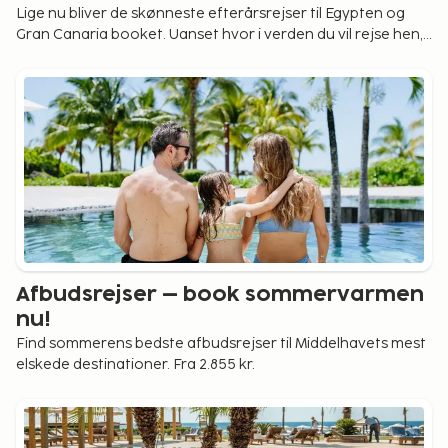
Lige nu bliver de skønneste efterårsrejser til Egypten og
Gran Canaria booket. Uanset hvor i verden du vil rejse hen,
finder du din næste rejse hos os. Fra 2.615 kr.
Afbudsrejser – book sommervarmen
nu!
Find sommerens bedste afbudsrejser til Middelhavets mest
elskede destinationer. Fra 2.855 kr.