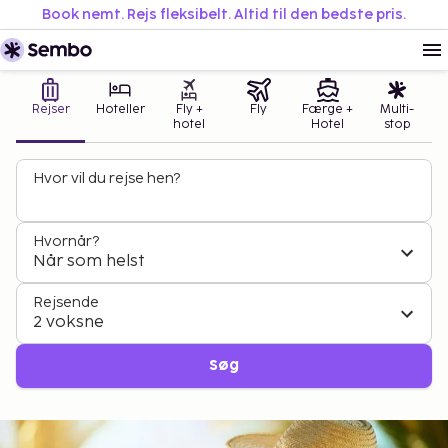
Book nemt. Rejs fleksibelt. Altid til den bedste pris.
Rejser
Hoteller
Fly +
Fly
Færge +
Multi-
hotel
Hotel
stop
Hvor vil du rejse hen?
Hvornår?
Når som helst
Rejsende
2 voksne
Søg