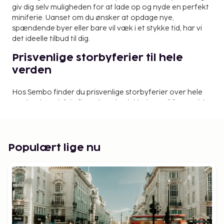
giv dig selv muligheden for at lade op og nyde en perfekt
miniferie. Uanset om du ønsker at opdage nye,
spændende byer eller bare vil væk i et stykke tid, har vi
det ideelle tilbud til dig.
Prisvenlige storbyferier til hele
verden
Hos Sembo finder du prisvenlige storbyferier over hele
verden, hvor både fly og hotel er inkluderet til fantastiske
priser. Med vores prisgaranti kan du være sikker på, at du
altid får den bedste pris. Book din næste storbyferie og
oplev nogle af verdens mest fascinerende byer. Fra
romantiske
Paris
og historiske
Rom
til det pulserende
Populært lige nu
New York – vi har noget, der passer til enhver smag og
Tilpas din rejse efter dine behov
pengepung.
Når du booker din storbyferie med Sembo, har du frihed
til at skræddersy rejsen efter dine ønsker. Overnat på et
af vores nøje udvalgte hoteller, og gør din rejse endnu
mere mindeværdig ved at booke spændende aktiviteter