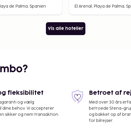
Playa de Palma, Spanien
El Arenal, Playa de Palma, S
Vis alle hoteller
embo?
 fleksibilitet
Betroet af r
isgaranti og vælg
Med over 30 års erfa
il dine behov. Vi accepterer
betroede Stena-grup
en sikker og nem transaktion.
og bakket op af bra
for bilrejser.