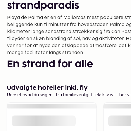
strandparadis
Playa de Palma er en af Mallorcas mest populære str
beliggende kun ti minutter fra hovedstaden Palma og
kilometer lange sandstrand strækker sig fra Can Pastil
tilbyder en skøn blanding af sol, hav og aktiviteter. 
venner for at nyde den afslappede atmosfære, det k
mange faciliteter langs stranden.
En strand for alle
Playa de Palma tiltrækker med sin brede, lavvandede
perfekt for børnefamilier. Der er masser af plads til l
Udvalgte hoteller inkl. fly
leg i sandet. For de mere eventyrlystne er der mulig
Uanset hvad du søger – fra familievenligt til eksklusivt – har 
paddleboarding, jetski og snorkling. Strandens fanta
nemt at kombinere badeferie med besøg i Palma elle
omkringliggende byer.
En livlig strandpromena