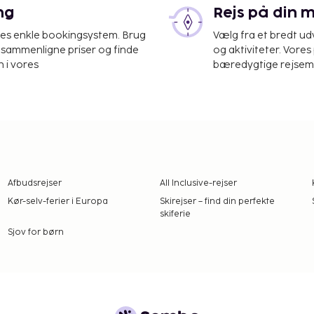
ng
Rejs på din 
res enkle bookingsystem. Brug
Vælg fra et bredt udv
at sammenligne priser og finde
og aktiviteter. Vores 
 i vores
bæredygtige rejsemul
Afbudsrejser
All Inclusive-rejser
Kør-selv-ferier i Europa
Skirejser – find din perfekte
skiferie
Sjov for børn