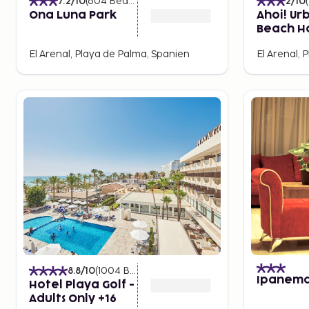
7.2
/10
(
604
Bedømmelser
)
2
/10
(
Ona Luna Park
Ahoi! Ur
Beach H
El Arenal, Playa de Palma, Spanien
El Arenal, 
8.8
/10
(
1004
Bedømmelser
)
Ipanema
Hotel Playa Golf -
Adults Only +16