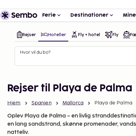
Ferie
Destinationer
Mine
Rejser
Hoteller
Fly + hotel
Fly
Fæ
Hvor vil du bo?
Rejser til Playa de Palma
Hjem
Spanien
Mallorca
Playa de Palma
Oplev Playa de Palma – en livlig stranddestina
en lang sandstrand, skønne promenader, vands
natteliv.