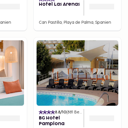
)
Hotel Las Arenas
panien
Can Pastilla, Playa de Palma, Spanien
8.8
/10
(
881
Bedømmelser
)
BG Hotel
Pamplona