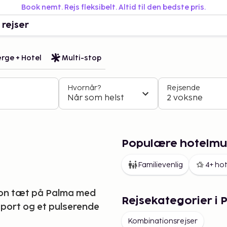
Book nemt. Rejs fleksibelt. Altid til den bedste pris.
 rejser
rge + Hotel
Multi-stop
Hvornår?
Rejsende
Når som helst
2 voksne
Populære hotelmul
Familievenlig
4+ hot
tion tæt på Palma med
Rejsekategorier i 
port og et pulserende
Kombinationsrejser