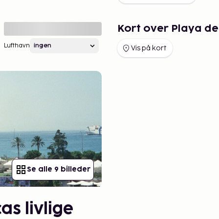
Kort over Playa d
Lufthavn
Vis på kort
Se alle 9 billeder
s livlige