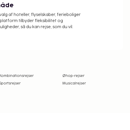
måde
alg af hoteller, flyselskaber, ferieboliger
platform tilbyder fleksibilitet og
igheder, så du kan rejse, som du vil.
Kombinationsrejser
Øhop-rejser
Sportsrejser
Musicalrejser