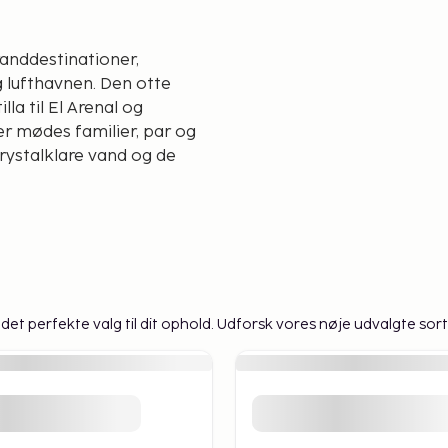
anddestinationer,
 lufthavnen. Den otte
la til El Arenal og
Her mødes familier, par og
rystalklare vand og de
 sandstrand, der er
iggestole, parasoller og
hed for vandsport som
vi det perfekte valg til dit ophold. Udforsk vores nøje udvalgte sor
stiske beliggenhed gør det
r nogle af de hyggelige
de