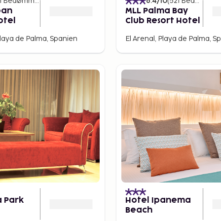
1
Bedømmelser
)
6.4
/10
(
521
Bedømmelser
ban
MLL Palma Bay
otel
Club Resort Hotel
Playa de Palma, Spanien
El Arenal, Playa de Palma, S
 Park
Hotel Ipanema
Beach