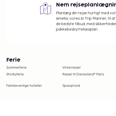
Nem rejseplanlægni
Planlæg din rejse hurtigt med vo
Amelia, vores AI Trip Planner, til 
de bedste tilbud, med sikkerheden
pakkebeskyttelsesplan.
Ferie
Sommerferie
Vinterrejser
Storbyferie
Rejser til Disneyland® Paris
Familievenlige hoteller
Spaophold