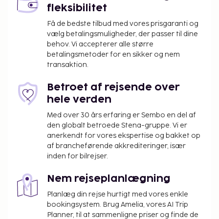
fleksibilitet
værdsætte de rekreative faciliteter, herunder 4
udendørs swimmingpools, en udendørs tennisbane
Få de bedste tilbud med vores prisgaranti og
og et døgnåbent fitnesscenter. Andre faciliteter på
vælg betalingsmuligheder, der passer til dine
behov. Vi accepterer alle større
dette hotel inkluderer trådløs internetadgang
betalingsmetoder for en sikker og nem
(tillægsgebyr), concierge-tjenester og
transaktion.
spillehal/spillerum. Få stillet sulten med asiatiske
retter på Rte. Oriental en verano, en af 4
Betroet af rejsende over
restauranter på dette hotel. Tag forbi baren ved
hele verden
poolen samt de 3 barer/lounger, hvor du kan slappe
Med over 30 års erfaring er Sembo en del af
af med en forfriskende drink. Morgenmadsbuffet
den globalt betroede Stena-gruppe. Vi er
tilbydes mod gebyr dagligt.
anerkendt for vores ekspertise og bakket op
Du vil blive bedt om at betale følgende på
af brancheførende akkrediteringer, især
overnatningsstedet. Gebyrer inkluderer muligvis
inden for bilrejser.
skatter:
Nem rejseplanlægning
Kommunen pålægger en skat, som skal betales
på overnatningsstedet. Skatten reduceres med
Planlæg din rejse hurtigt med vores enkle
bookingsystem. Brug Amelia, vores AI Trip
50% efter den 8. overnatning og børn under 16
Planner, til at sammenligne priser og finde de
år er undtaget. Yderligere undtagelser og