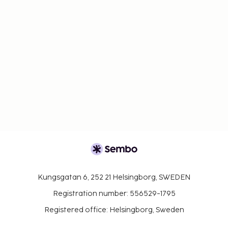
begrænset til seks per dag, der kan serveres, og
disse drikkevarer vil kun blive leveret til frokost og
middag (3 hver)
Kungsgatan 6, 252 21 Helsingborg, SWEDEN
Registration number: 556529-1795
Registered office: Helsingborg, Sweden