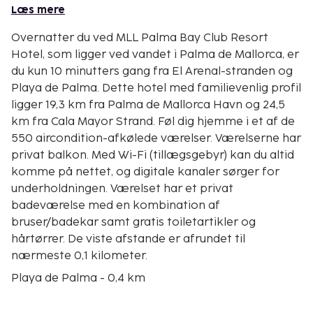
Læs mere
Overnatter du ved MLL Palma Bay Club Resort
Hotel, som ligger ved vandet i Palma de Mallorca, er
du kun 10 minutters gang fra El Arenal-stranden og
Playa de Palma. Dette hotel med familievenlig profil
ligger 19,3 km fra Palma de Mallorca Havn og 24,5
km fra Cala Mayor Strand. Føl dig hjemme i et af de
550 aircondition-afkølede værelser. Værelserne har
privat balkon. Med Wi-Fi (tillægsgebyr) kan du altid
komme på nettet, og digitale kanaler sørger for
underholdningen. Værelset har et privat
badeværelse med en kombination af
bruser/badekar samt gratis toiletartikler og
hårtørrer. De viste afstande er afrundet til
nærmeste 0,1 kilometer.
Playa de Palma - 0,4 km
El Arenal-stranden - 0,8 km
Hipotels Convention Centre - 1,2 km