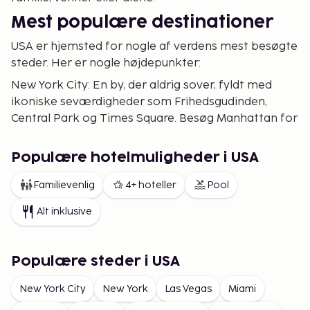
Mest populære destinationer
USA er hjemsted for nogle af verdens mest besøgte
steder. Her er nogle højdepunkter:
New York City: En by, der aldrig sover, fyldt med
ikoniske seværdigheder som Frihedsgudinden,
Central Park og Times Square. Besøg Manhattan for
dets museer som Metropolitan Museum of Art og
den moderne arkitektur ved High Line. Udforsk
Populære hotelmuligheder i USA
Brooklyn for en mere afslappet atmosfære med
trendy caféer og kunstneriske kvarterer.
Familievenlig
4+ hoteller
Pool
Los Angeles: Drømmen for filmelskere med
Alt inklusive
Hollywood, Rodeo Drive og solrige strande. Udforsk
Santa Monica og Venice Beach for en afslappet dag
ved havet, eller tag til Griffith Observatory for en
Populære steder i USA
spektakulær udsigt over byen.
New York City
New York
Las Vegas
Miami
Miami: Kendt for sine hvide sandstrande, pulserende