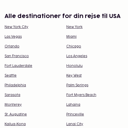
mangfoldighed.
Gør dig klar til din USA-rejse
Alle destinationer for din rejse til USA
Uanset om du leder efter storbypuls, shopping eller
New York City
New York
kulturelle oplevelser, tilbyder USA uendelige
Las Vegas
Miami
muligheder. Med omhyggelig planlægning kan du
Orlando
Chicago
skabe en rejse, der bliver både mindeværdig og
inspirerende.
San Francisco
Los Angeles
Fort Lauderdale
Honolulu
Seattle
Key West
Philadelphia
Palm Springs
Sarasota
Fort Myers Beach
Monterey
Lahaina
St. Augustine
Princeville
Kailua-Kona
Lanai City