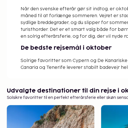
Når den svenske efterår gør sit indtog, er okt
måned til at forlænge sommeren. Vejret er stad
sydlige breddegrader, og du slipper for somme
turisthorder. Det er et smart valg både for børne
en solrig efterårsferie, og for dig, der vil nyde r
De bedste rejsemål i oktober
Solrige favoritter som Cypern og De Kanarisk
Canaria og Tenerife leverer stabilt badevejr he
have ægte høj-sommervarme, er Egypten et op
Phuket i Thailand byder på en herlig tropisk tyv
efterårsuge med masser af karakter er også Ma
Udvalgte destinationer til din rejse i 
fantastiske i oktober.
Solsikre favoritter til en perfekt efterårsferie eller skøn se
Sol og bad i oktober til en god pri
Prisniveauet i oktober er ofte meget fordelagti
mulighed for at rejse uden for skolernes ferieu