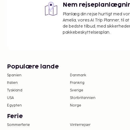
Nem rejseplanlægni
Planlæg din rejse hurtigt med vo
Amelia, vores AI Trip Planner, til 
de bedste tilbud, med sikkerheden
pakkebeskyttelsesplan.
Populære lande
Spanien
Danmark
Italien
Frankrig
Tyskland
Sverige
USA
Storbritannien
Egypten
Norge
Ferie
Sommerferie
Vinterrejser