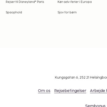
Rejser til Disneyland® Paris
Kør-selv-ferier i Europa
Spaophold
Sjov for børn
Kungsgatan 6, 252 21 Helsingb
Om os
Rejsebetingelser
Arbejde
Sembonus