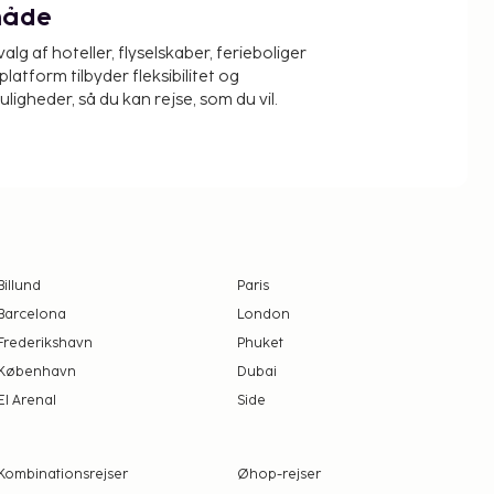
måde
alg af hoteller, flyselskaber, ferieboliger
platform tilbyder fleksibilitet og
igheder, så du kan rejse, som du vil.
Billund
Paris
Barcelona
London
Frederikshavn
Phuket
København
Dubai
El Arenal
Side
Kombinationsrejser
Øhop-rejser