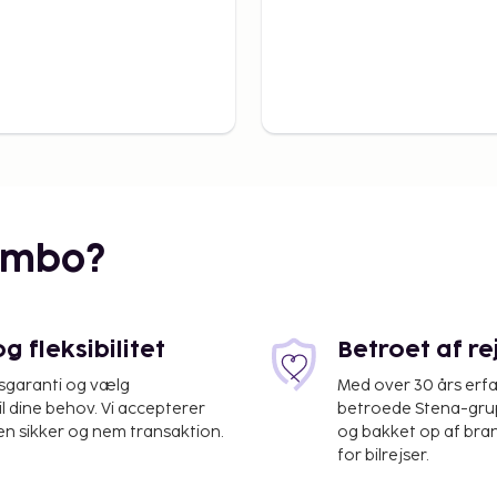
embo?
 fleksibilitet
Betroet af r
isgaranti og vælg
Med over 30 års erfa
il dine behov. Vi accepterer
betroede Stena-grup
en sikker og nem transaktion.
og bakket op af bra
for bilrejser.