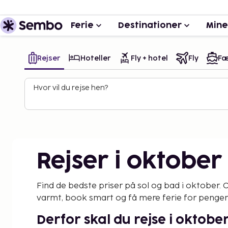
Ferie
Destinationer
Mine
Rejser
Hoteller
Fly + hotel
Fly
Fæ
Hvor vil du rejse hen?
Rejser i oktober
Find de bedste priser på sol og bad i oktober.
varmt, book smart og få mere ferie for penge
Derfor skal du rejse i oktobe