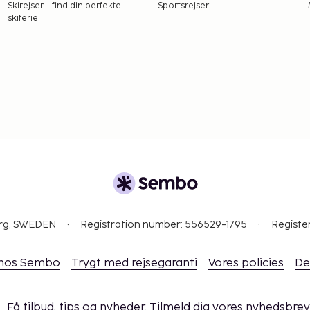
Skirejser – find din perfekte
Sportsrejser
skiferie
org, SWEDEN
Registration number: 556529-1795
Registe
 hos Sembo
Trygt med rejsegaranti
Vores policies
De
Få tilbud, tips og nyheder. Tilmeld dig vores nyhedsbrev