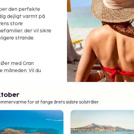
ober den perfekte
ig dejligt varmt på
rens store
familier, der vil sikre
oligere strande.
e Øer med Gran
le måneden. Vil du
lagt valg, mens
start. Til en skøn
llorca og Kreta
oktober
nsommervarme for at fange årets sidste solstråler.
s
gt, især hvis du har
ger. Hotellerne har