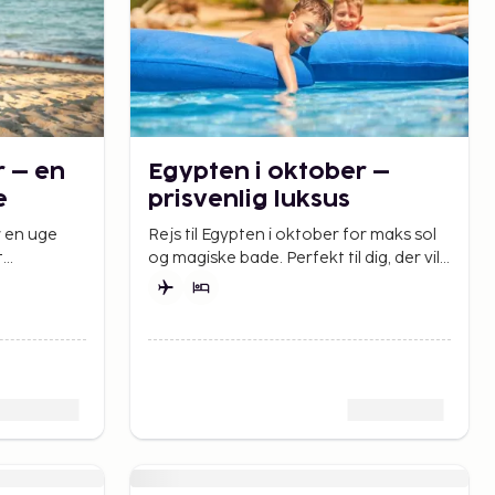
r – en
Egypten i oktober –
e
prisvenlig luksus
r en uge
Rejs til Egypten i oktober for maks sol
t
og magiske bade. Perfekt til dig, der vil
e med
have All Inclusive og snorkling i
verdensklasse.