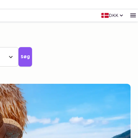
DKK
Søg