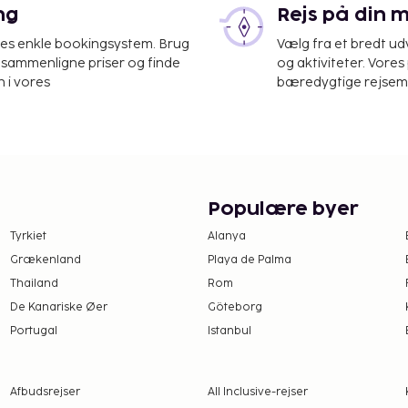
ng
Rejs på din 
res enkle bookingsystem. Brug
Vælg fra et bredt udv
at sammenligne priser og finde
og aktiviteter. Vores 
 i vores
bæredygtige rejsemul
Populære byer
Tyrkiet
Alanya
Grækenland
Playa de Palma
Thailand
Rom
De Kanariske Øer
Göteborg
Portugal
Istanbul
Afbudsrejser
All Inclusive-rejser