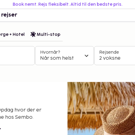
Book nemt. Rejs fleksibelt. Altid til den bedste pris.
 rejser
rge + Hotel
Multi-stop
Hvornår?
Rejsende
Når som helst
2 voksne
 Opdag hvor der er
ne hos Sembo.
r