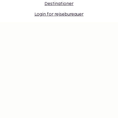
Destinationer
Login for rejsebureauer
Sembonus
Få tilbud, tips og nyheder. Tilmeld dig vores
nyhedsbrev
Gavekort
Cookie-indstillinger
Gå ikke glip af noget – få de seneste
opdateringer
Hold dig opdateret med det nyeste fra os! Få
rejsetips, inspiration og adgang til eksklusive tilbud.