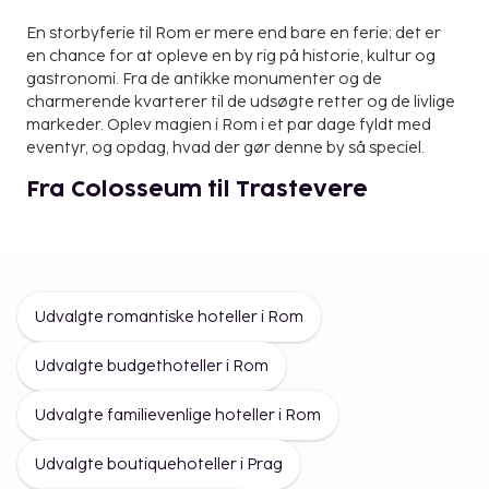
En storbyferie til Rom er mere end bare en ferie; det er
en chance for at opleve en by rig på historie, kultur og
gastronomi. Fra de antikke monumenter og de
charmerende kvarterer til de udsøgte retter og de livlige
markeder. Oplev magien i Rom i et par dage fyldt med
eventyr, og opdag, hvad der gør denne by så speciel.
Fra Colosseum til Trastevere
Der er flere ikoniske steder, du ikke må gå glip af under dit
besøg i Rom. Start din rejse med et besøg på Colosseum
og mærk historiens mægtige vingesus. Gå gennem
Forum Romanum, hvor Roms antikke historie
Udvalgte romantiske hoteller i Rom
bogstaveligt talt ligger for dine fødder. Et besøg til
Vatikanstaten, hjemsted for det Sixtinske Kapel og den
Udvalgte budgethoteller i Rom
imponerende Peterskirke, er et must for alle, der besøger
Men Rom er også kendt for sine skjulte perler. Udforsk de
Rom.
charmerende kvarterer i Trastevere eller de
Udvalgte familievenlige hoteller i Rom
bohemeagtige gader i Monti, hvor du finder små butikker,
kunstgallerier og hyggelige caféer. Her kan du opleve
Udvalgte boutiquehoteller i Prag
Rom som en lokal og nyde den autentiske atmosfære.