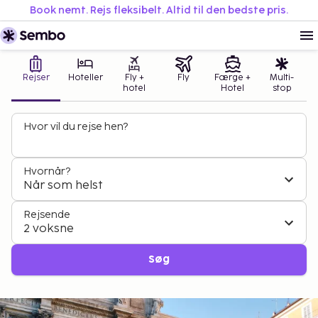
Book nemt. Rejs fleksibelt. Altid til den bedste pris.
Rejser
Hoteller
Fly +
Fly
Færge +
Multi-
hotel
Hotel
stop
Hvor vil du rejse hen?
Hvornår?
Når som helst
Rejsende
2 voksne
Søg