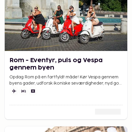
Rom - Eventyr, puls og Vespa
gennem byen
Opdag Rom på en fartfyldt måde! Kør Vespa gennem
byens gader, udforsk ikoniske seværdigheder, nyd god
mad og oplev den ægte italienske livsstil.