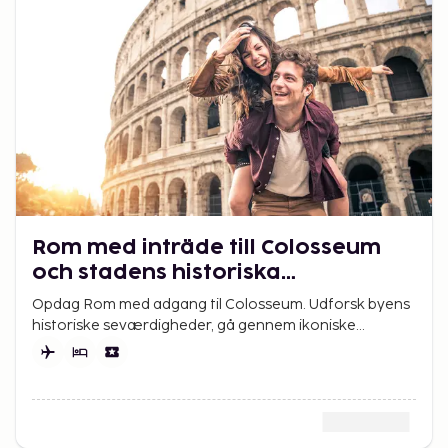
Rom med inträde till Colosseum
och stadens historiska
sevärdheter
Opdag Rom med adgang til Colosseum. Udforsk byens
historiske seværdigheder, gå gennem ikoniske
piazzaer og nyd italienske smagsoplevelser.