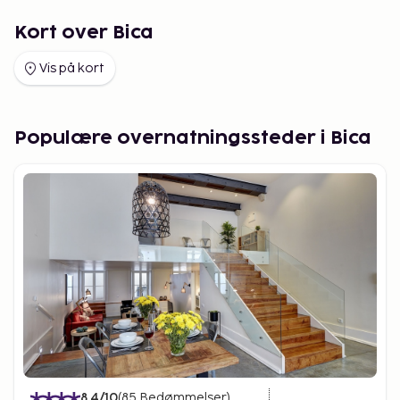
Kort over Bica
Vis på kort
Populære overnatningssteder i Bica
8.4
/10
(
85
Bedømmelser
)