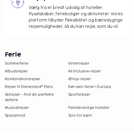
Vælg fra et bredt udvalg af hoteller,
flyselskaber, ferieboliger og aktiviteter. Vores
platform tilbyder fleksibilitet og bæredygtige
rejsemuligheder, så du kan rejse, som du vil.
Ferie
Sommerferie
Vinterrejser
Afbudsrejser
All Inclusive-rejser
Kombinationsrejser
Øhop-rejser
Rejser til Disneyland® Paris
Kør-selv-ferier i Europa
Skirejser – find din perfekte
Sportsrejser
skiferie
Musicalrejser
Familievenlige hoteller
Spaophold
Sjov for børn