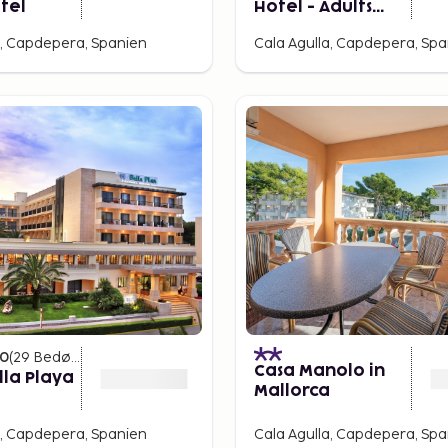
otel
Hotel - Adults
Only
a, Capdepera, Spanien
Cala Agulla, Capdepera, Sp
10
(
29
Bedømmelser
)
Casa Manolo in
lla Playa
Mallorca
a, Capdepera, Spanien
Cala Agulla, Capdepera, Sp