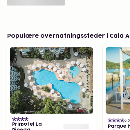
Populære overnatningssteder i Cala A
8.8
Prinsotel La
Parque 