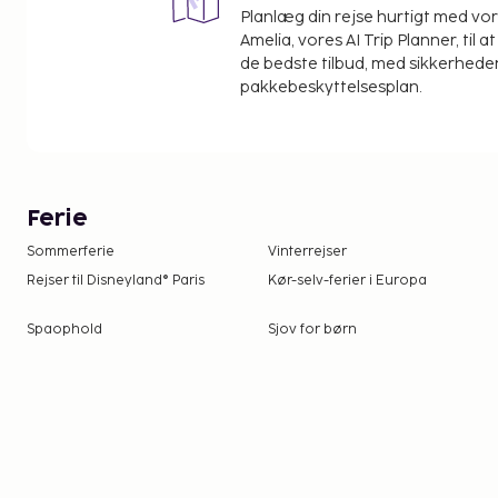
Planlæg din rejse hurtigt med vo
Amelia, vores AI Trip Planner, til 
de bedste tilbud, med sikkerheden
pakkebeskyttelsesplan.
Ferie
Sommerferie
Vinterrejser
Rejser til Disneyland® Paris
Kør-selv-ferier i Europa
Spaophold
Sjov for børn