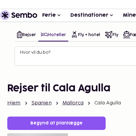
Ferie
Destinationer
Mine
Rejser
Hoteller
Fly + hotel
Fly
Fæ
Hvor vil du bo?
Rejser til Cala Agulla
Hjem
Spanien
Mallorca
Cala Agulla
Begynd at planlægge