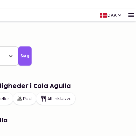
DKK
Søg
igheder i Cala Agulla
eller
Pool
Alt inklusive
lla