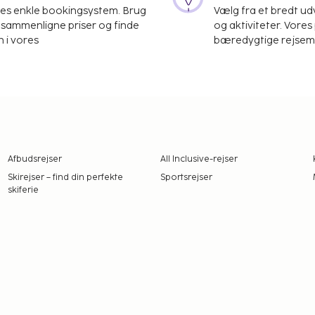
res enkle bookingsystem. Brug
Vælg fra et bredt udv
at sammenligne priser og finde
og aktiviteter. Vores 
 i vores
bæredygtige rejsemul
Afbudsrejser
All Inclusive-rejser
Skirejser – find din perfekte
Sportsrejser
skiferie