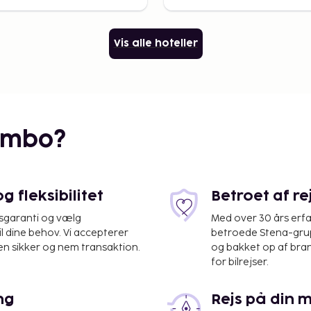
Vis alle hoteller
embo?
 fleksibilitet
Betroet af r
isgaranti og vælg
Med over 30 års erfa
il dine behov. Vi accepterer
betroede Stena-grup
en sikker og nem transaktion.
og bakket op af bra
for bilrejser.
ng
Rejs på din 