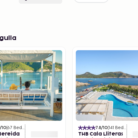
gulla
/10
(
67
Bedømmelser
)
7.8
/10
(
141
Bedømmelser
Nereida
THB Cala Lliteras