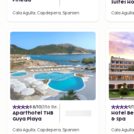
Pineda
Suites H
Cala Agulla, Capdepera, Spanien
Cala Agull
8.8
/10
(
356
Bedømmelser
)
9
/
Aparthotel THB
Hotel Be
Guya Playa
& Spa
Cala Agulla, Capdepera, Spanien
Cala Agull