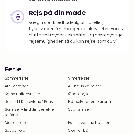
Rejs på din måde
Vælg fra et bredt udvalg af hoteller,
flyselskaber, ferieboliger og aktiviteter. Vores
platform tilbyder fleksibilitet og bæredygtige
rejsemuligheder, så du kan rejse, som du vil.
Ferie
Sommerferie
Vinterrejser
Afbudsrejser
All Inclusive-rejser
Kombinationsrejser
Øhop-rejser
Rejser til Disneyland® Paris
Kør-selv-ferier i Europa
Skirejser – find din perfekte
Sportsrejser
skiferie
Musicalrejser
Familievenlige hoteller
Spaophold
Sjov for børn