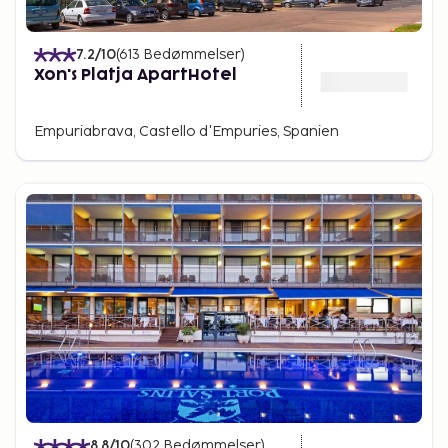
7.2
/10
(
613
Bedømmelser
)
Xon's Platja ApartHotel
Empuriabrava, Castello d'Empuries, Spanien
8.8
/10
(
302
Bedømmelser
)