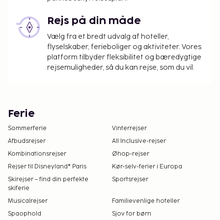
Rejs på din måde
Vælg fra et bredt udvalg af hoteller,
flyselskaber, ferieboliger og aktiviteter. Vores
platform tilbyder fleksibilitet og bæredygtige
rejsemuligheder, så du kan rejse, som du vil.
Ferie
Sommerferie
Vinterrejser
Afbudsrejser
All Inclusive-rejser
Kombinationsrejser
Øhop-rejser
Rejser til Disneyland® Paris
Kør-selv-ferier i Europa
Skirejser – find din perfekte
Sportsrejser
skiferie
Musicalrejser
Familievenlige hoteller
Spaophold
Sjov for børn