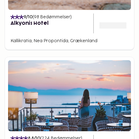
9
/10
(
98
Bedømmelser
)
Alkyonis Hotel
Kallikratia, Nea Propontida, Grækenland
8.8
/10
(
224
Bedømmelser
)