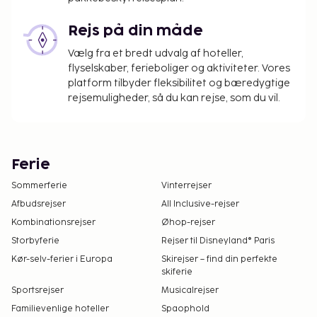
Rejs på din måde
Vælg fra et bredt udvalg af hoteller,
flyselskaber, ferieboliger og aktiviteter. Vores
platform tilbyder fleksibilitet og bæredygtige
rejsemuligheder, så du kan rejse, som du vil.
Ferie
Sommerferie
Vinterrejser
Afbudsrejser
All Inclusive-rejser
Kombinationsrejser
Øhop-rejser
Storbyferie
Rejser til Disneyland® Paris
Kør-selv-ferier i Europa
Skirejser – find din perfekte
skiferie
Sportsrejser
Musicalrejser
Familievenlige hoteller
Spaophold