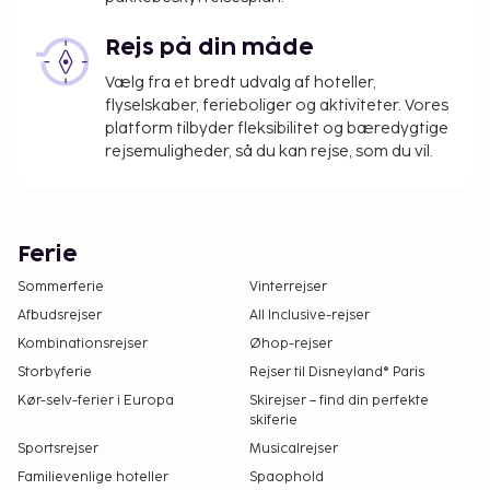
Rejs på din måde
Vælg fra et bredt udvalg af hoteller,
flyselskaber, ferieboliger og aktiviteter. Vores
platform tilbyder fleksibilitet og bæredygtige
rejsemuligheder, så du kan rejse, som du vil.
Ferie
Sommerferie
Vinterrejser
Afbudsrejser
All Inclusive-rejser
Kombinationsrejser
Øhop-rejser
Storbyferie
Rejser til Disneyland® Paris
Kør-selv-ferier i Europa
Skirejser – find din perfekte
skiferie
Sportsrejser
Musicalrejser
Familievenlige hoteller
Spaophold