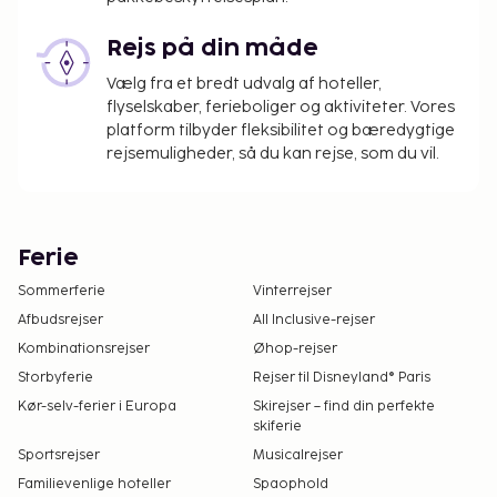
Rejs på din måde
Vælg fra et bredt udvalg af hoteller,
flyselskaber, ferieboliger og aktiviteter. Vores
platform tilbyder fleksibilitet og bæredygtige
rejsemuligheder, så du kan rejse, som du vil.
Ferie
Sommerferie
Vinterrejser
Afbudsrejser
All Inclusive-rejser
Kombinationsrejser
Øhop-rejser
Storbyferie
Rejser til Disneyland® Paris
Kør-selv-ferier i Europa
Skirejser – find din perfekte
skiferie
Sportsrejser
Musicalrejser
Familievenlige hoteller
Spaophold