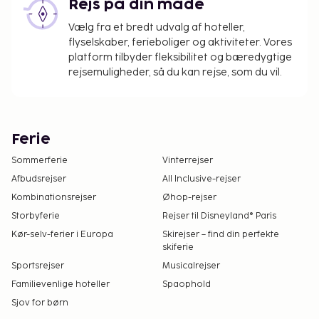
Rejs på din måde
Vælg fra et bredt udvalg af hoteller,
flyselskaber, ferieboliger og aktiviteter. Vores
platform tilbyder fleksibilitet og bæredygtige
rejsemuligheder, så du kan rejse, som du vil.
Ferie
Sommerferie
Vinterrejser
Afbudsrejser
All Inclusive-rejser
Kombinationsrejser
Øhop-rejser
Storbyferie
Rejser til Disneyland® Paris
Kør-selv-ferier i Europa
Skirejser – find din perfekte
skiferie
Sportsrejser
Musicalrejser
Familievenlige hoteller
Spaophold
Sjov for børn