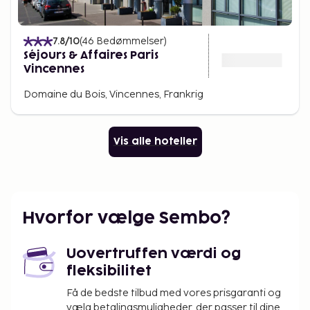
7.8
/10
(
46
Bedømmelser
)
Séjours & Affaires Paris
Vincennes
Domaine du Bois, Vincennes, Frankrig
Vis alle hoteller
Hvorfor vælge Sembo?
Uovertruffen værdi og
fleksibilitet
Få de bedste tilbud med vores prisgaranti og
vælg betalingsmuligheder, der passer til dine