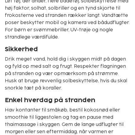
Let tøj, der ånder, flere badetøj, solbeskyttelse med
høj faktor, solhat, solbriller og en tynd skjorte til
frokosterne ved stranden rækker langt. Vandtætte
poser beskytter mobil og kamera ved bådudflugter.
For børn er svømmebriller, UV-trøje og nogle
strandlege værdifulde.
Sikkerhed
Drik meget vand, hold dig i skyggen midt på dagen
og fyld op med salt og frugt. Respekter flagningen
på stranden og vær opmærksom på strømme.
Husk at bruge revvenlig solbeskyttelse, hvis du skal
snorkle tæt på koraller.
Enkel hverdag på stranden
Hav kontanter til småkøb, bestil kokosnød eller
smoothie til liggestolen og tag en pause med
thaimassage i skyggen. Gem de lange udflugter til
morgen eller sen eftermiddag, når varmen er