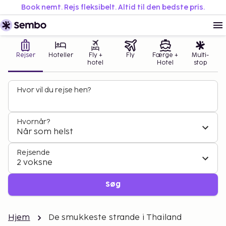
Book nemt. Rejs fleksibelt. Altid til den bedste pris.
Rejser
Hoteller
Fly +
Fly
Færge +
Multi-
hotel
Hotel
stop
Hvor vil du rejse hen?
Hvornår?
Når som helst
Rejsende
2 voksne
Søg
Hjem
De smukkeste strande i Thailand