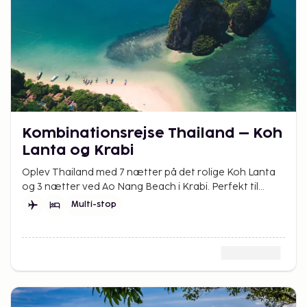
Kombinationsrejse Thailand – Koh
Lanta og Krabi
Oplev Thailand med 7 nætter på det rolige Koh Lanta
og 3 nætter ved Ao Nang Beach i Krabi. Perfekt til
familier, der søger sol, bad og eventyr.
Multi-stop