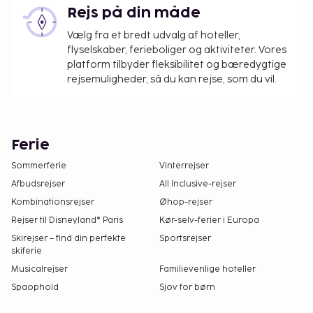
Rejs på din måde
Vælg fra et bredt udvalg af hoteller,
flyselskaber, ferieboliger og aktiviteter. Vores
platform tilbyder fleksibilitet og bæredygtige
rejsemuligheder, så du kan rejse, som du vil.
Ferie
Sommerferie
Vinterrejser
Afbudsrejser
All Inclusive-rejser
Kombinationsrejser
Øhop-rejser
Rejser til Disneyland® Paris
Kør-selv-ferier i Europa
Skirejser – find din perfekte
Sportsrejser
skiferie
Musicalrejser
Familievenlige hoteller
Spaophold
Sjov for børn