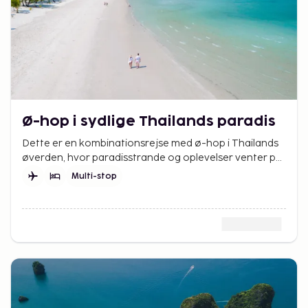
Ø-hop i sydlige Thailands paradis
Dette er en kombinationsrejse med ø-hop i Thailands
øverden, hvor paradisstrande og oplevelser venter på
Koh Lanta, Koh Ngai, Koh Mook, Koh Kradan og Koh
Multi-stop
Lipe.