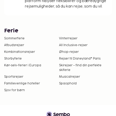
platform tilbyder fleksibilitet og bæredygtige
rejsemuligheder, så du kan rejse, som du vil.
Ferie
Sommerferie
Vinterrejser
Afbudsrejser
All Inclusive-rejser
Kombinationsrejser
Øhop-rejser
Storbyferie
Rejser til Disneyland® Paris
Kør-selv-ferier i Europa
Skirejser – find din perfekte
skiferie
Sportsrejser
Musicalrejser
Familievenlige hoteller
Spaophold
Sjov for børn