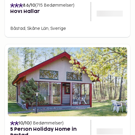
8.6
/10
(
715
Bedømmelser
)
Hovs Hallar
Båstad, Skåne Län, Sverige
10
/10
(
1
Bedømmelser
)
5 Person Holiday Home in