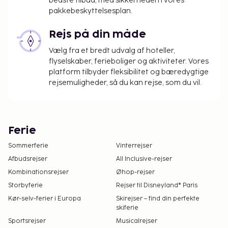
bedste tilbud, med sikkerheden i vores
pakkebeskyttelsesplan.
Rejs på din måde
Vælg fra et bredt udvalg af hoteller,
flyselskaber, ferieboliger og aktiviteter. Vores
platform tilbyder fleksibilitet og bæredygtige
rejsemuligheder, så du kan rejse, som du vil.
Ferie
Sommerferie
Vinterrejser
Afbudsrejser
All Inclusive-rejser
Kombinationsrejser
Øhop-rejser
Storbyferie
Rejser til Disneyland® Paris
Kør-selv-ferier i Europa
Skirejser – find din perfekte
skiferie
Sportsrejser
Musicalrejser