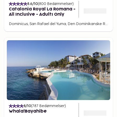
8.6
/10
(
800
Bedømmelser
)
Catalonia Royal La Romana -
All Inclusive - Adults Only
Dominicus, San Rafael del Yuma, Den Dominikanske Republik
8
/10
(
787
Bedømmelser
)
Whala!Bayahibe