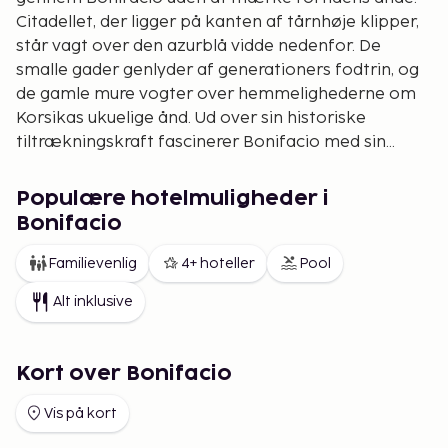
Citadellet, der ligger på kanten af tårnhøje klipper,
står vagt over den azurblå vidde nedenfor. De
smalle gader genlyder af generationers fodtrin, og
de gamle mure vogter over hemmelighederne om
Korsikas ukuelige ånd. Ud over sin historiske
tiltrækningskraft fascinerer Bonifacio med sin
panoramaudsigt over det glitrende Middelhav.
Sammenstillingen af hav og sten skaber en visuel
Populære hotelmuligheder i
symfoni, der bliver hængende i hukommelsen hos
Bonifacio
dem, der er så heldige at vandre rundt i de tidløse
gader.
Familievenlig
4+ hoteller
Pool
Alt inklusive
Kort over Bonifacio
Vis på kort