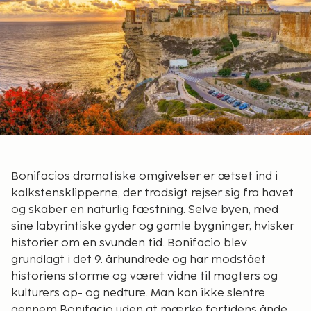
Bonifacios dramatiske omgivelser er ætset ind i
kalkstensklipperne, der trodsigt rejser sig fra havet
og skaber en naturlig fæstning. Selve byen, med
sine labyrintiske gyder og gamle bygninger, hvisker
historier om en svunden tid. Bonifacio blev
grundlagt i det 9. århundrede og har modstået
historiens storme og været vidne til magters og
kulturers op- og nedture. Man kan ikke slentre
gennem Bonifacio uden at mærke fortidens ånde.