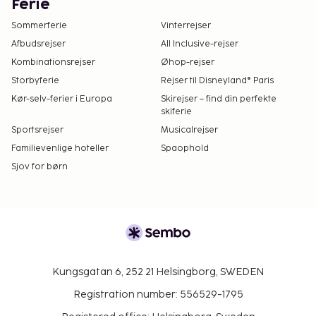
Ferie
Sommerferie
Vinterrejser
Afbudsrejser
All Inclusive-rejser
Kombinationsrejser
Øhop-rejser
Storbyferie
Rejser til Disneyland® Paris
Kør-selv-ferier i Europa
Skirejser – find din perfekte
skiferie
Sportsrejser
Musicalrejser
Familievenlige hoteller
Spaophold
Sjov for børn
Kungsgatan 6, 252 21 Helsingborg, SWEDEN
Registration number: 556529-1795