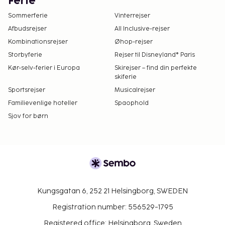
Ferie
Sommerferie
Vinterrejser
Afbudsrejser
All Inclusive-rejser
Kombinationsrejser
Øhop-rejser
Storbyferie
Rejser til Disneyland® Paris
Kør-selv-ferier i Europa
Skirejser – find din perfekte
skiferie
Sportsrejser
Musicalrejser
Familievenlige hoteller
Spaophold
Sjov for børn
Kungsgatan 6, 252 21 Helsingborg, SWEDEN
Registration number: 556529-1795
Registered office: Helsingborg, Sweden