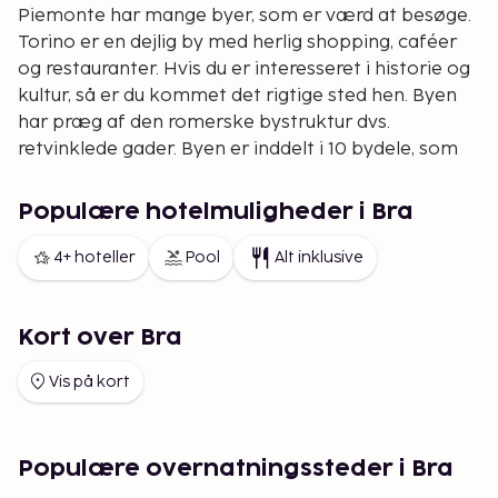
Piemonte har mange byer, som er værd at besøge.
Torino er en dejlig by med herlig shopping, caféer
og restauranter. Hvis du er interesseret i historie og
kultur, så er du kommet det rigtige sted hen. Byen
har præg af den romerske bystruktur dvs.
retvinklede gader. Byen er inddelt i 10 bydele, som
så igen er inddelt i forskellige kvarterer. Rundt om
byen ligger et smukt kloster og et slot. Her er også
Populære hotelmuligheder i Bra
et egyptisk museum, som er et af verdens vigtigste.
Gå til Quartiere Romano, Torinos ældste bydel, som
4+ hoteller
Pool
Alt inklusive
blev grundlagt år 28 fvt. af kejser Augustus.
Alessandria
er en smuk provins med fin natur og
Kort over Bra
gamle slotte. Som de øvrige provinserne i Piemonte
fremstilles der mange fine vine her. Acqui Terme er
Vis på kort
en dejlig og rolig by med typisk italiensk
atmosfære. Her finder du masser af butikker,
restauranter og barer. Byen er også kendt for sine
Populære overnatningssteder i Bra
varme kilder. I Acqui Terme ligger et regionalt