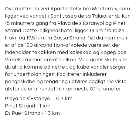
Overnatter du ved Aparthotel Vibra Monterrey, som
ligger ved vandet i Sant Josep de sa Talaia, er du kun
15 minutters gang fra Playa de s'Estanyol og Pinet
Strand. Dette lejlighedshotel ligger 18 km fra Ibiza
Havn og 19,5 km fra Bossa Strand. Føl dig hjemme i
et af de 130 aircondition-afkølede værelser, der
indeholder tekøkken med køleskab og kogeplade.
Værelserne har privat balkon. Med gratis Wi-Fi kan
du altid komme på nettet, og kabelkanaler sørger
for underholdningen. Faciliteter inkluderer
pengeskabe og rengøring udføres dagligt. De viste
afstande er afrundet til nærmeste 0,1 kilometer.
Playa de s'Estanyol - 0,9 km
Pinet Strand - 1 km
Es Puet Strand - 1,3 km
Bella Strand - 1,5 km
Cala de Bou Strand - 1,5 km
Punta Xinxó - 1,9 km