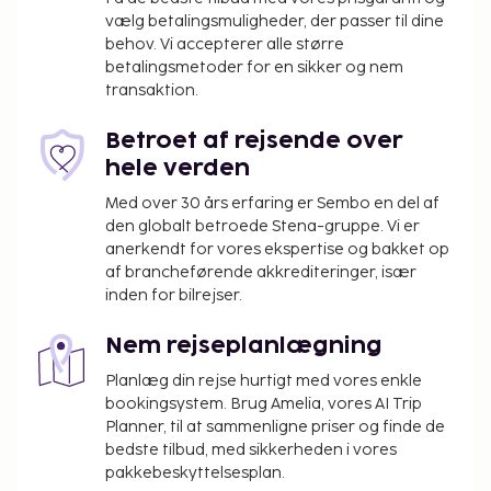
vælg betalingsmuligheder, der passer til dine
Nyd et måltid på restauranten, eller køb en snack
behov. Vi accepterer alle større
på dette lejlighedshotels kaffebar/café.
betalingsmetoder for en sikker og nem
Du vil blive bedt om at betale følgende på
transaktion.
overnatningsstedet. Gebyrer inkluderer muligvis
skatter:
Betroet af rejsende over
hele verden
Kommunen pålægger en skat, som skal betales
på overnatningsstedet. Skatten reduceres med
Med over 30 års erfaring er Sembo en del af
50% efter den 8. overnatning og børn under 16
den globalt betroede Stena-gruppe. Vi er
anerkendt for vores ekspertise og bakket op
år er undtaget. Yderligere undtagelser og
af brancheførende akkrediteringer, især
reduktioner kan gælde. For yderligere
inden for bilrejser.
oplysninger bedes du kontakte
overnatningsstedet via kontaktoplysningerne
Nem rejseplanlægning
angivet i reservationsbekræftelsen.
Planlæg din rejse hurtigt med vores enkle
Der pålægges en byskat: Fra den 1. november til
bookingsystem. Brug Amelia, vores AI Trip
den 30. april, 0.55 EUR pr. person pr. nat op til 9
Planner, til at sammenligne priser og finde de
nætter og 0.28 EUR derefter. Denne skat
bedste tilbud, med sikkerheden i vores
gælder ikke for børn under 16 år.
pakkebeskyttelsesplan.
Der pålægges en byskat: Fra den 1. maj til den