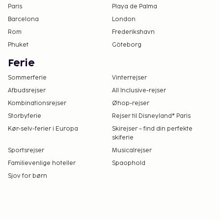
Paris
Playa de Palma
Barcelona
London
Rom
Frederikshavn
Phuket
Göteborg
Ferie
Sommerferie
Vinterrejser
Afbudsrejser
All Inclusive-rejser
Kombinationsrejser
Øhop-rejser
Storbyferie
Rejser til Disneyland® Paris
Kør-selv-ferier i Europa
Skirejser – find din perfekte
skiferie
Sportsrejser
Musicalrejser
Familievenlige hoteller
Spaophold
Sjov for børn