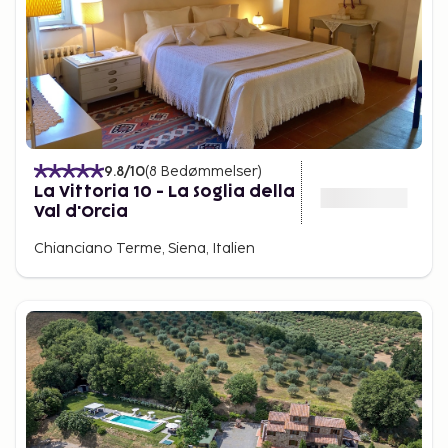
9.8
/10
(
8
Bedømmelser
)
La Vittoria 10 - La Soglia della
Val d'Orcia
Chianciano Terme, Siena, Italien