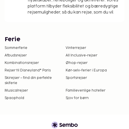
flyselskaber, ferieboliger og aktiviteter. Vores
platform tilbyder fleksibilitet og bæredygtige
rejsemuligheder, så du kan rejse, som du vil.
Ferie
Sommerferie
Vinterrejser
Afbudsrejser
All Inclusive-rejser
Kombinationsrejser
Øhop-rejser
Rejser til Disneyland® Paris
Kør-selv-ferier i Europa
Skirejser – find din perfekte
Sportsrejser
skiferie
Musicalrejser
Familievenlige hoteller
Spaophold
Sjov for børn