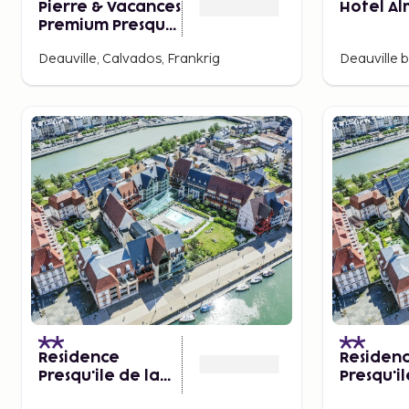
Pierre & Vacances
Hotel Al
Premium Presqu
´ile de la Touques
Deauville, Calvados, Frankrig
Deauville b
Residence
Residen
Presqu'ile de la
Presqu'il
Touques,
Touques