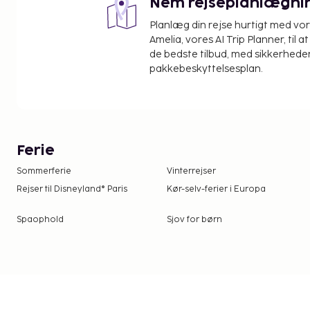
Nem rejseplanlægni
Planlæg din rejse hurtigt med vo
Amelia, vores AI Trip Planner, til 
de bedste tilbud, med sikkerheden
pakkebeskyttelsesplan.
Ferie
Sommerferie
Vinterrejser
Rejser til Disneyland® Paris
Kør-selv-ferier i Europa
Spaophold
Sjov for børn