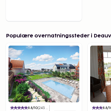
Populære overnatningssteder i Deauvi
8.8
/10
(
243
Bedømmelser
)
8.8
/1