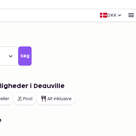
DKK
Søg
igheder i Deauville
eller
Pool
Alt inklusive
e