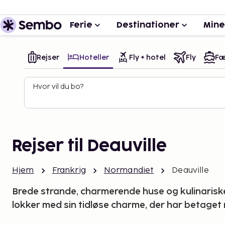
Ferie
Destinationer
Mine
Rejser
Hoteller
Fly + hotel
Fly
Fæ
Hvor vil du bo?
Rejser til Deauville
Hjem
Frankrig
Normandiet
Deauville
Brede strande, charmerende huse og kulinariske 
lokker med sin tidløse charme, der har betaget 