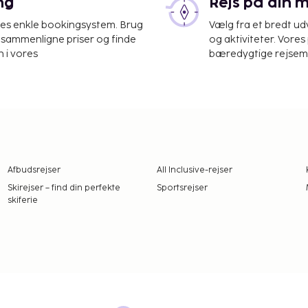
ng
Rejs på din 
res enkle bookingsystem. Brug
Vælg fra et bredt udv
at sammenligne priser og finde
og aktiviteter. Vores 
 i vores
bæredygtige rejsemul
Afbudsrejser
All Inclusive-rejser
Skirejser – find din perfekte
Sportsrejser
skiferie