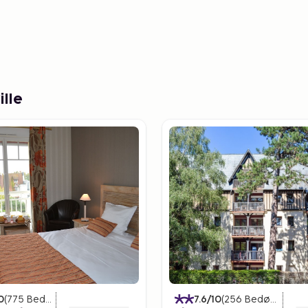
lle
0
(
775
Bedømmelser
)
7.6
/10
(
256
Bedømmelser