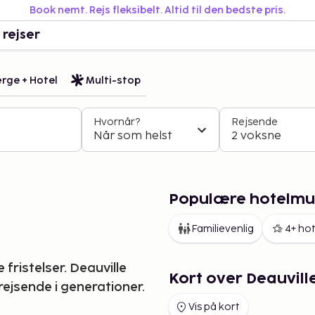
Book nemt. Rejs fleksibelt. Altid til den bedste pris.
 rejser
rge + Hotel
Multi-stop
Hvornår?
Rejsende
Når som helst
2 voksne
Populære hotelmul
Familievenlig
4+ hot
fristelser. Deauville
Kort over Deauvill
rejsende i generationer.
Vis på kort