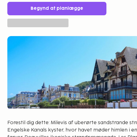
Begynd at planlægge
Forestil dig dette: Milevis af uberørte sandstrande s
Engelske Kanals kyster, hvor havet møder himlen i e