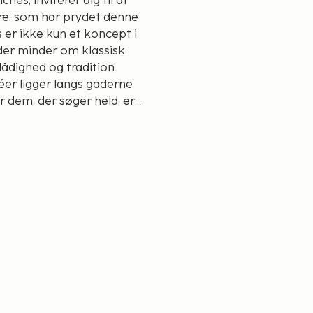
es, inviterer dig til at
re, som har prydet denne
 er ikke kun et koncept i
, der minder om klassisk
ådighed og tradition.
éer ligger langs gaderne
 dem, der søger held, er
et være dets
 mens du prøver dig ved
n Deauville kan levere.
se. Fordyb dig i det
unstudstillinger, der
stjernerestauranter, og
kerier.