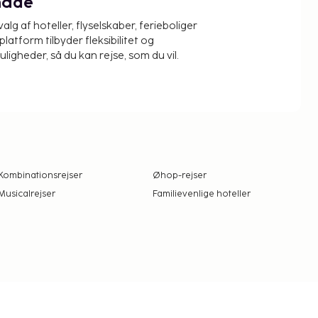
måde
alg af hoteller, flyselskaber, ferieboliger
platform tilbyder fleksibilitet og
igheder, så du kan rejse, som du vil.
Kombinationsrejser
Øhop-rejser
Musicalrejser
Familievenlige hoteller