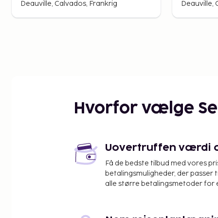
Deauville
Deauvill
Deauville, Calvados, Frankrig
Deauville, 
Hvorfor vælge S
Uovertruffen værdi og
Få de bedste tilbud med vores pr
betalingsmuligheder, der passer t
alle større betalingsmetoder for 