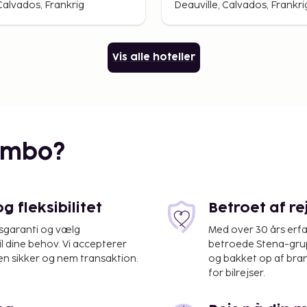
e
Presqu'ile de la
Calvados, Frankrig
Deauville, Calvados, Frankri
Touques,
Deauville
Vis alle hoteller
embo?
 fleksibilitet
Betroet af r
isgaranti og vælg
Med over 30 års erfa
il dine behov. Vi accepterer
betroede Stena-grup
en sikker og nem transaktion.
og bakket op af bra
for bilrejser.