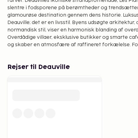
farver. Deauvilles ikoniske strandpromenade, Les Planch
slentre i fodsporene på berømtheder og trendsætte
glamourøse destination gennem dens historie. Luksus
Deauville; det er en livsstil. Byens udsøgte arkitektur
normandisk stil, viser en harmonisk blanding af overd
Overdådige villaer, eksklusive butikker og smarte caf
og skaber en atmosfære af raffineret forkælelse. For
Deauville synonymt med spænding og glamour, takk
verdenskendte kasino. Kanalér din indre James Bond,
bordene, omgivet af en sofistikeret stemning, som ku
Rejser til Deauville
Deauville er ikke kun en destination; det er en oplevel
kulturelle tapet af filmfestivaler, hestevæddeløb og k
pryder dette kystparadis. Forkæl din gane i Michelin-
nyd de fineste smage af Normandiets kulinariske læk