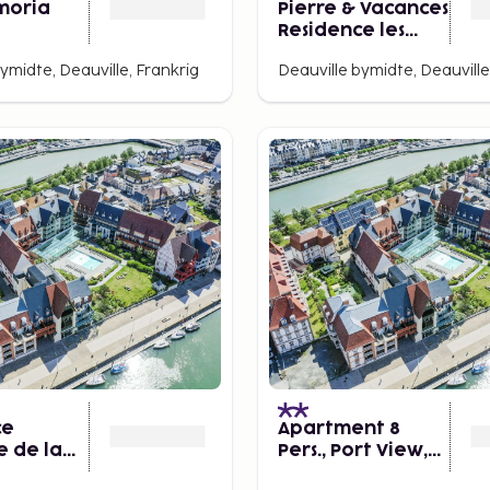
moria
Pierre & Vacances
Residence les
Embruns
ymidte, Deauville, Frankrig
Deauville bymidte, Deauville
ce
Apartment 8
e de la
Pers., Port View,
,
Residence