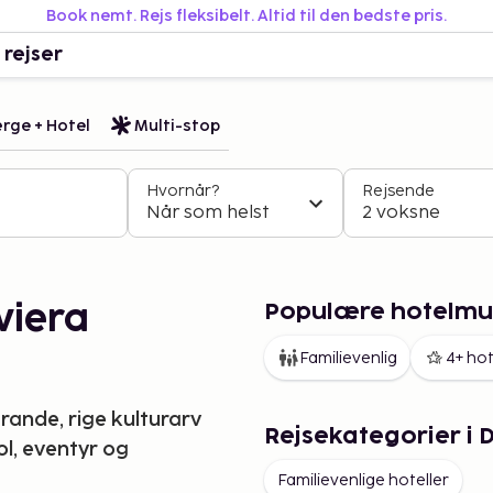
Book nemt. Rejs fleksibelt. Altid til den bedste pris.
 rejser
rge + Hotel
Multi-stop
Hvornår?
Rejsende
Når som helst
2 voksne
Populære hotelmul
viera
Familievenlig
4+ hot
ande, rige kulturarv
Rejsekategorier i 
sol, eventyr og
Familievenlige hoteller