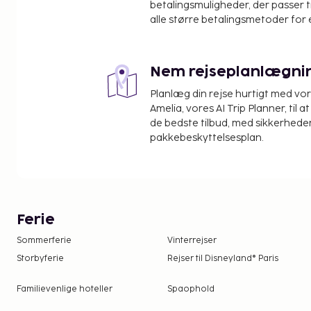
betalingsmuligheder, der passer t
alle større betalingsmetoder for 
Nem rejseplanlægni
Planlæg din rejse hurtigt med vo
Amelia, vores AI Trip Planner, til 
de bedste tilbud, med sikkerheden
pakkebeskyttelsesplan.
Ferie
Sommerferie
Vinterrejser
Storbyferie
Rejser til Disneyland® Paris
Familievenlige hoteller
Spaophold