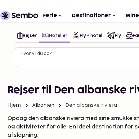
Ferie
Destinationer
Mine
Rejser
Hoteller
Fly + hotel
Fly
Fæ
Hvor vil du bo?
Rejser til Den albanske ri
Hjem
Albanien
Den albanske riviera
Opdag den albanske riviera med sine smukke str
og aktiviteter for alle. En ideel destination for 
afslapning.