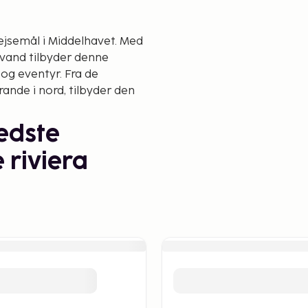
ejsemål i Middelhavet. Med
 vand tilbyder denne
og eventyr. Fra de
ande i nord, tilbyder den
edste
 riviera
 er dens utallige strande.
sliggende og stille bugter.
 riviera, er Dhermi og Jale
de sand og turkise vand,
osfære.
es strande i Himara og
set om du vil sole dig,