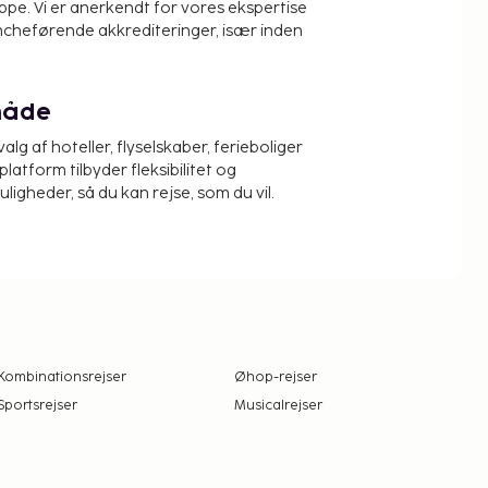
pe. Vi er anerkendt for vores ekspertise
ncheførende akkrediteringer, især inden
måde
alg af hoteller, flyselskaber, ferieboliger
platform tilbyder fleksibilitet og
igheder, så du kan rejse, som du vil.
Kombinationsrejser
Øhop-rejser
Sportsrejser
Musicalrejser