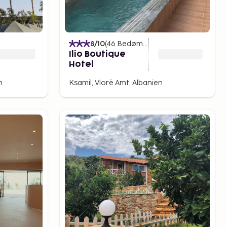
)
8
/10
(
46
Bedømmelser
)
Ilio Boutique
Hotel
n
Ksamil, Vlorë Amt, Albanien