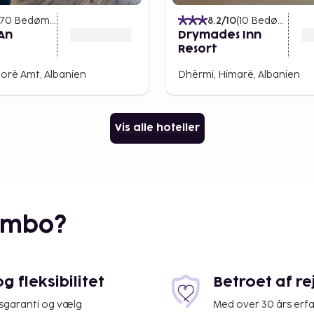
åder langs kysten og
70
Bedømmelser
)
8.2
/10
(
10
Bedømmelser
An
Drymades Inn
Resort
din næste
lorë Amt, Albanien
Dhërmi, Himarë, Albanien
ke oplevelser tilbyder den
Vis alle hoteller
af Middelhavets mest
ske riviera til historiske
 tilbyde en uforglemmelig
l opdagelsesrejse eller en
embo?
ation, der har alt.
 fleksibilitet
Betroet af r
isgaranti og vælg
Med over 30 års erfa