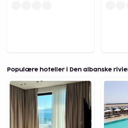
snorkle eller prøve windsurfing, har den albanske rivi
Den albanske riviera – e
destination for kultur og
Udover sine fantastiske strande tilbyder den albansk
kulturel og historisk oplevelse. Hvis du leder efter a
riviera ud over stranden, kan en tur til den historiske 
indblik i Albaniens middelalderlige arv. Byen, der er
er kendt for sine imponerende slotte og traditionelle
Populære hoteller i Den albanske rivie
Butrint, et andet UNESCO-verdensarvsted, er et must 
Den antikke by, med sine græske og romerske ruiner,
betydningsfulde arkæologiske steder i Albanien og g
måde at lære om landets rige historie.
Den albanske riviera – ak
for alle
Uanset om du søger afslapning eller eventyr, er der n