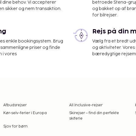
il dine behov. Vi accepterer
betroede Stena-grup
en sikker og nem transaktion.
og bakket op af bra
for bilrejser.
ng
Rejs på din 
res enkle bookingsystem. Brug
Vælg fra et bredt udv
at sammenligne priser og finde
og aktiviteter. Vores 
 i vores
bæredygtige rejsemul
Afbudsrejser
All Inclusive-rejser
Kør-selv-ferier i Europa
Skirejser – find din perfekte
skiferie
Sjov for børn