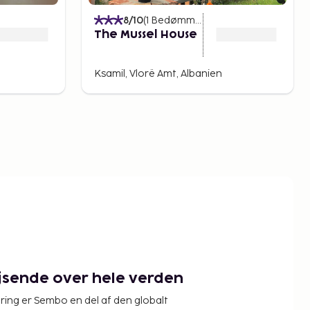
)
8
/10
(
1
Bedømmelser
)
The Mussel House
Ksamil, Vlorë Amt, Albanien
ejsende over hele verden
ring er Sembo en del af den globalt