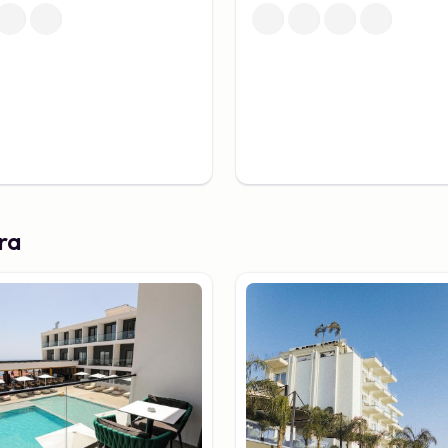
era noget for dig.
n
 historie
e riviera også en dyb
ktiviteter på den albanske
by Gjirokastër give dig et
 et UNESCO-verdensarvsted,
 stenbygninger.
ra
for historieentusiaster.
 er en af de mest
iver en fascinerende
tiviteter
oget for alle på den