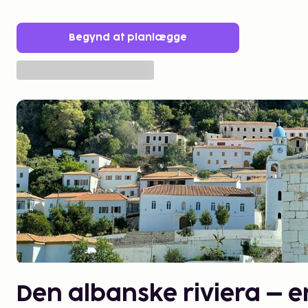
Begynd at planlægge
Den albanske riviera – en