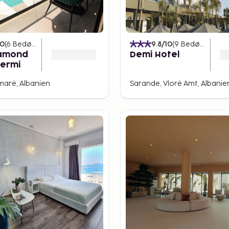
r af aktiviteter at prøve,
gs kysten. Vandring i de
lhavet og gør det muligt
10
(
6
Bedømmelser
)
9.8
/10
(
9
Bedømmelser
iamond
Demi Hotel
vandretur gennem de
hermi
ønsker at opleve
marë, Albanien
Sarande, Vlorë Amt, Albanie
dste tid at
 det muligt at besøge
banske riviera er mellem
gør det til den perfekte
de største turiststrømme,
året.
nske riviera kan være
derfor en fremragende