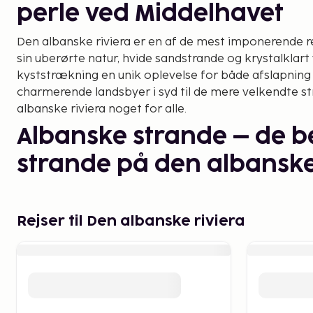
perle ved Middelhavet
Den albanske riviera er en af de mest imponerende r
sin uberørte natur, hvide sandstrande og krystalklart
kyststrækning en unik oplevelse for både afslapning 
charmerende landsbyer i syd til de mere velkendte str
albanske riviera noget for alle.
Albanske strande – de b
strande på den albanske
En af de største attraktioner ved den albanske riviera
Her findes alt fra livlige stranddestinationer til afside
Rejser til Den albanske riviera
Hvis du leder efter de bedste strande på den albanske
blandt de mest populære. Dhermi er kendt for sin hvi
mens Jale tilbyder en mere privat og afsondret atm
For dem, der søger en mere eksklusiv oplevelse, find
Vlorë, som tilbyder både afslapning og vandsport. Uan