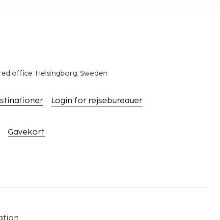
red office: Helsingborg, Sweden
stinationer
Login for rejsebureauer
Gavekort
ation