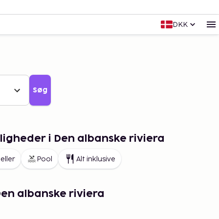
DKK
Søg
igheder i Den albanske riviera
eller
Pool
Alt inklusive
Den albanske riviera