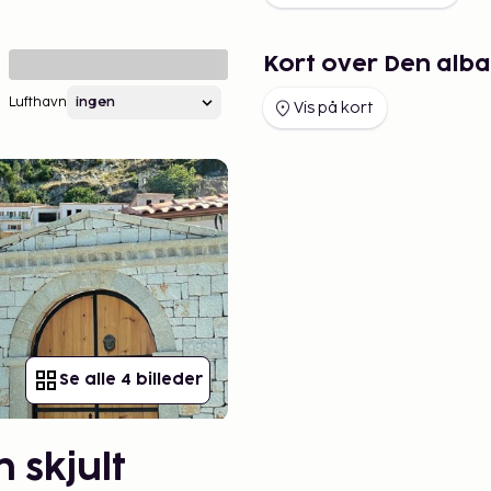
Kort over Den alba
Lufthavn
Vis på kort
Se alle 4 billeder
 skjult