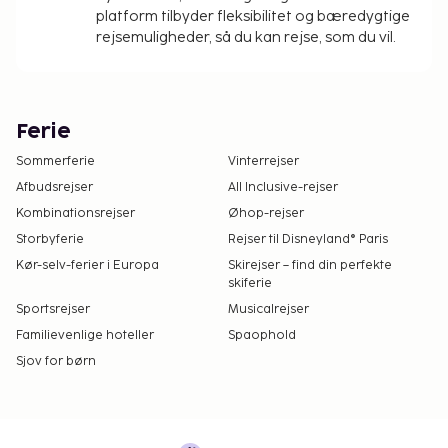
platform tilbyder fleksibilitet og bæredygtige
rejsemuligheder, så du kan rejse, som du vil.
Ferie
Sommerferie
Vinterrejser
Afbudsrejser
All Inclusive-rejser
Kombinationsrejser
Øhop-rejser
Storbyferie
Rejser til Disneyland® Paris
Kør-selv-ferier i Europa
Skirejser – find din perfekte
skiferie
Sportsrejser
Musicalrejser
Familievenlige hoteller
Spaophold
Sjov for børn