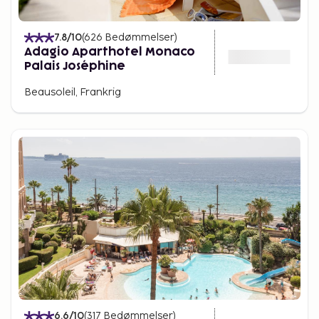
7.8
/10
(
626
Bedømmelser
)
Adagio Aparthotel Monaco
Palais Joséphine
Beausoleil, Frankrig
6.6
/10
(
317
Bedømmelser
)