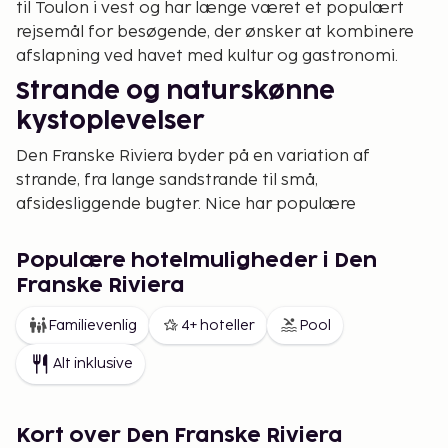
til Toulon i vest og har længe været et populært
rejsemål for besøgende, der ønsker at kombinere
afslapning ved havet med kultur og gastronomi.
Strande og naturskønne
kystoplevelser
Den Franske Riviera byder på en variation af
strande, fra lange sandstrande til små,
afsidesliggende bugter. Nice har populære
stenstrande langs Promenade des Anglais, mens
Villefranche-sur-Mer lokker med sin gyldne sand og
Populære hotelmuligheder i Den
sit krystalklare vand. Antibes har flere børnevenlige
Franske Riviera
strande, mens dem, der søger en mere eksklusiv
oplevelse, kan besøge strandklubberne i Saint-
Familievenlig
4+ hoteller
Pool
Tropez eller Cannes.
Alt inklusive
For dem, der ønsker at kombinere solbadning med
naturskønne vandreture, er der flere kyststier,
såsom Sentier du Littoral ved Cap d’Antibes og
Kort over Den Franske Riviera