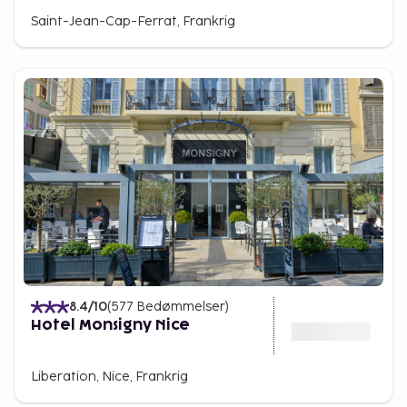
Croisette-promenaden er de bedste steder at
Saint-Jean-Cap-Ferrat, Frankrig
shoppe, mens Îles de Lérins, der ligger lige ud for
kysten, er en perfekt udflugt for dem, der vil opleve
orørt natur.
Monaco – luksus og historie i
fyrstedømmet
Monaco er et af verdens mindste lande, men byder
på en af Rivieraens mest eksklusive oplevelser.
Monte Carlo er kendt for sit legendariske kasino,
men her findes også smukke haver og
luksusbutikker. Fyrstepaladset, hvor Monacos
kongefamilie bor, ligger på en klippe med en
spektakulær udsigt over havnen.
8.4
/10
(
577
Bedømmelser
)
For dem, der er interesserede i marinbiologi, er
Hotel Monsigny Nice
Oceanografisk Museum, grundlagt af Jacques
Cousteau, en af de mest fascinerende
Liberation, Nice, Frankrig
seværdigheder i regionen. Monaco Grand Prix, der