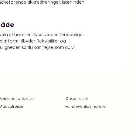
ncheførende akkrediteringer, især inden
måde
alg af hoteller, flyselskaber, ferieboliger
platform tilbyder fleksibilitet og
igheder, så du kan rejse, som du vil.
Kombinationsrejser
Øhop-rejser
Musicalrejser
Familievenlige hoteller