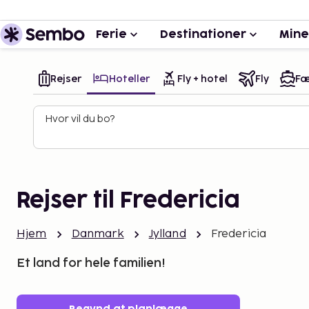
Ferie
Destinationer
Mine
Rejser
Hoteller
Fly + hotel
Fly
Fæ
Hvor vil du bo?
Rejser til Fredericia
Hjem
Danmark
Jylland
Fredericia
Et land for hele familien!