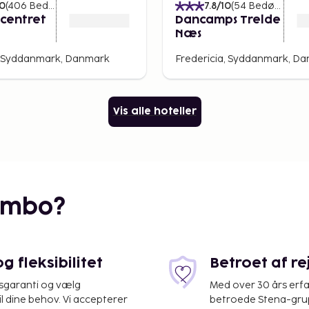
 familien ud på en
10
(
406
Bedømmelser
)
7.8
/10
(
54
Bedømmelser
op og så med fuld fart ned
gcentret
Dancamps Trelde
Næs
 på havets bund forbi
, Syddanmark, Danmark
Fredericia, Syddanmark, D
-dykkere højt over
nter. Inde i Ocean
 vejen til den forsvundne
Vis alle hoteller
en forsvundne skat. Men
gtig tunnel kan du se de
s af sjove oplevelser. Selv
rnlige sjæle begive sig ud
embo?
. Her kan du også opleve
må og store pirater med
ls ved man aldrig, som der
 fleksibilitet
Betroet af r
våd, så glem ikke
isgaranti og vælg
Med over 30 års erfa
il dine behov. Vi accepterer
betroede Stena-grup
m om bord på et blodrødt