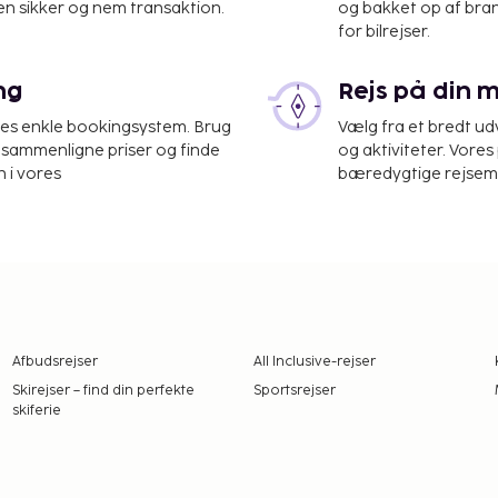
en sikker og nem transaktion.
og bakket op af bra
t skrige og grine, når det
for bilrejser.
en nyhed: Prøv en
udsigten over en verden af
ng
Rejs på din 
lse.
res enkle bookingsystem. Brug
Vælg fra et bredt udv
firdimensionelle effekter.
at sammenligne priser og finde
og aktiviteter. Vores 
lv føle vejr og vind og
 i vores
bæredygtige rejsemul
venner kan blive færdige
n han behøver sikkert nok
i Pirate Splash Battle. Op
 med hver sin vandkanon.
andt skumle LEGO®-pirater
ghedsfulde øer med
Afbudsrejser
All Inclusive-rejser
dukker sjove udfordringer
Skirejser – find din perfekte
Sportsrejser
ratskibe kan angribe
skiferie
r en herlig oase med
 LEGO®-sørøverskib kører