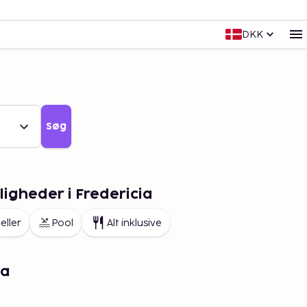
DKK
Søg
igheder i Fredericia
eller
Pool
Alt inklusive
ia