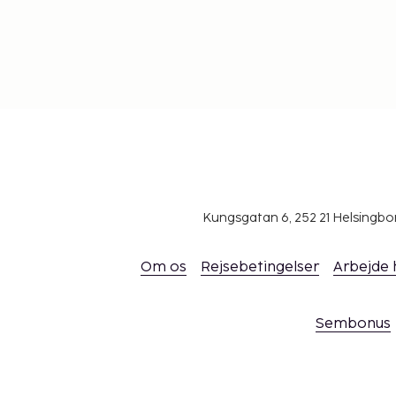
du ned i en af seks vandrutsjebaner. Eller prøv en 8 
du kommer ned på benene, maven eller ryggen. Pas p
med vand, for de løber nogle gange over. Pirate Mini W
for de yngste børn med trygge aktiviteter.
Pirate Skipper School
Bliv kaptajn på dit eget fjerns
stadig greb om roret, så du styrer skibet. Vandkanone
bekæmpe de andre skibe her på skolen eller de store
Battle.
Vi byder på masser af gode steder, du kan overnatte
Kungsgatan 6, 252 21 Helsingb
ved Billund.
Vi har gode hoteller i Billund, hvor LEGOLAND® ligger. 
Om os
Rejsebetingelser
Arbejde
Kroferie, børnevenlige campinghytter og fine feriele
afstand til parken.
Sembonus