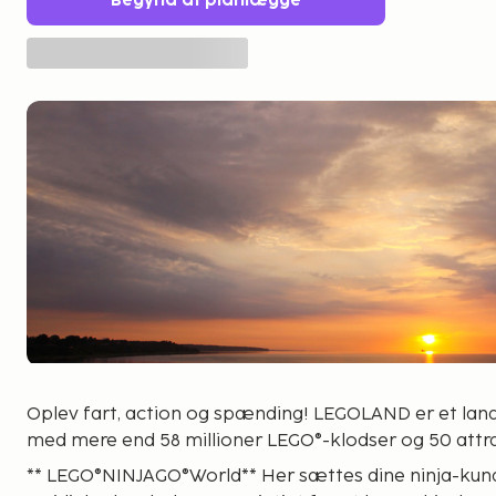
Begynd at planlægge
Oplev fart, action og spænding! LEGOLAND er et land
med mere end 58 millioner LEGO®-klodser og 50 attra
** LEGO®NINJAGO®World** Her sættes dine ninja-kundskabe