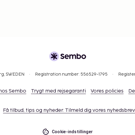
meter lang glidebane, hvor
å de store pirattønder
ater Falls er en lille oase
tyrede sørøverskib. Du har
n er ladet, så du kan
 skuder i Pirate Splash
 på en rejse til LEGOLAND®
org, SWEDEN
Registration number: 556529-1795
Registe
Og billige kroer fra Dansk
 hos Sembo
Trygt med rejsegaranti
Vores policies
De
jligheder i passende
Få tilbud, tips og nyheder. Tilmeld dig vores nyhedsbrev
Cookie-indstillinger