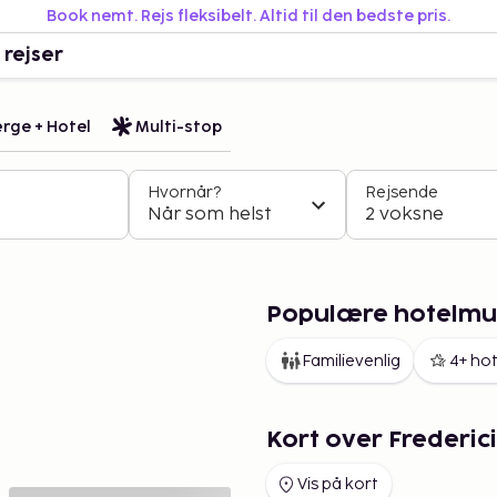
Book nemt. Rejs fleksibelt. Altid til den bedste pris.
 rejser
rge + Hotel
Multi-stop
Hvornår?
Rejsende
Når som helst
2 voksne
Populære hotelmul
Familievenlig
4+ hot
Kort over Frederic
Vis på kort