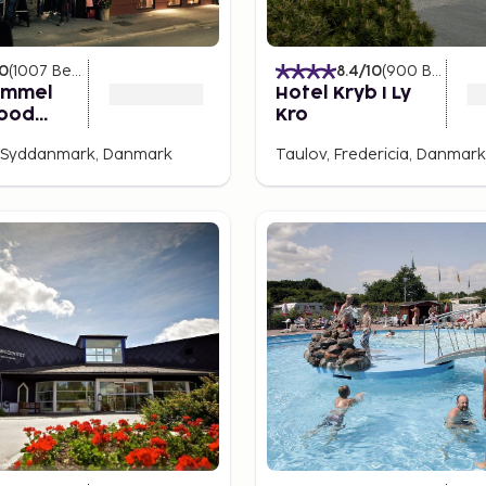
 i LEGO-klodser.
med aktiviteter med de lidt
10
(
1007
Bedømmelser
)
8.4
/10
(
900
Bedømmelser
ammel
Hotel Kryb I Ly
e revolvermænd og
Good
Kro
EGO® Canoe og vasker guld
eep Tight
, Syddanmark, Danmark
Taulov, Fredericia, Danmark
rafikregler og tage
yder, så skal alle til
der sprøjtes masser af
rogrammerer du din egen
r dragen, som kører
fyldt med eventyr og
ebane med 40 km i timen.