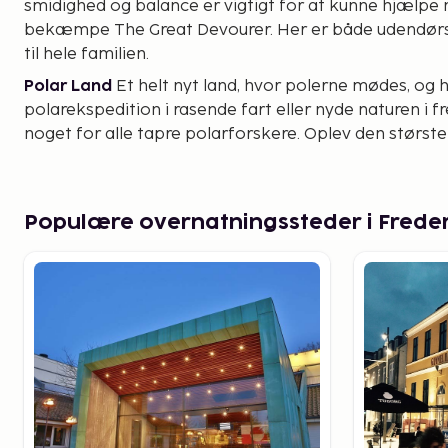
smidighed og balance er vigtigt for at kunne hjælpe
bekæmpe The Great Devourer. Her er både udendørs-
til hele familien.
Polar Land
Et helt nyt land, hvor polerne mødes, og 
polarekspedition i rasende fart eller nyde naturen i fr
noget for alle tapre polarforskere. Oplev den største
nogensinde har bygget, Polar X-plorer, med frit fald p
sulten efter opdagelsesfærden, kan du spise så meget,
restaurant Polar Pizza og Pasta, mens du morer dig 
Populære overnatningssteder i Freder
nye attraktion: en hele koloni af levende pingviner. Gå
School, hvor du kan blive fulduddannet testpilot.
Star Wars
Område med syv scener fra de seks film. 
2000 forskellige Star Wars-figurer. Alle figurer og s
af 1,5 millioner store Lego-klodser. Nogle af modeller
og de rør på sig.
Miniland
- den store verden i miniformat. Berømte b
små byer og spændende miljøer fra det virkelig liv bygge
i over 20 millioner LEGO-klodser. Små tog, biler og fl