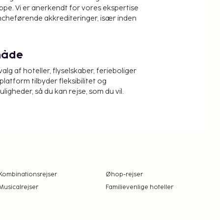
pe. Vi er anerkendt for vores ekspertise
ncheførende akkrediteringer, især inden
måde
alg af hoteller, flyselskaber, ferieboliger
platform tilbyder fleksibilitet og
igheder, så du kan rejse, som du vil.
Kombinationsrejser
Øhop-rejser
Musicalrejser
Familievenlige hoteller