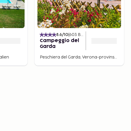
)
8.6
/10
(
603
Bedømmelser
)
Campeggio del
Garda
alien
Peschiera del Garda, Verona-provinsen, Italien