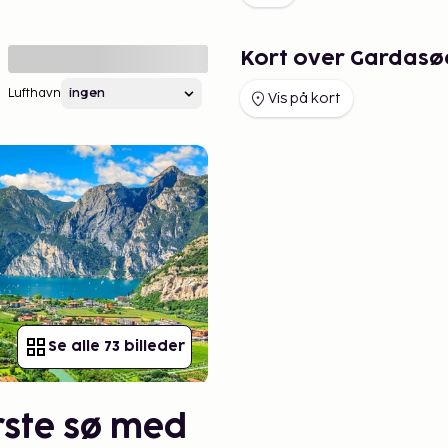
Kort over Gardasø
Lufthavn
Vis på kort
Se alle 73 billeder
rste sø med