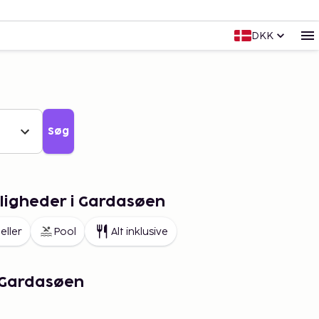
DKK
Søg
igheder i Gardasøen
eller
Pool
Alt inklusive
 Gardasøen