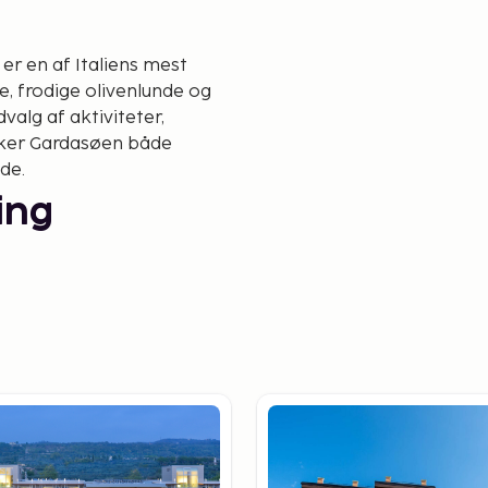
er en af Italiens mest
, frodige olivenlunde og
alg af aktiviteter,
kker Gardasøen både
de.
ing
 natur, hvor stejle
og olivenlunde i syd. Monte
sigter og er et populært
st imponerende oplevelser
ra søbredden op til
ej Strada della Forra sig