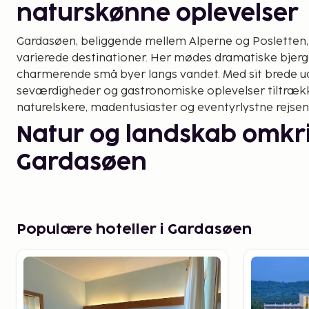
naturskønne oplevelser
Gardasøen, beliggende mellem Alperne og Posletten, 
varierede destinationer. Her mødes dramatiske bjerge
charmerende små byer langs vandet. Med sit brede udv
seværdigheder og gastronomiske oplevelser tiltræ
naturelskere, madentusiaster og eventyrlystne rejsen
Natur og landskab omkr
Gardasøen
Området omkring Gardasøen er kendt for sin varierede
klipper i nord gradvist bliver til bølgende vinmarker 
Baldo, søens højeste bjerg, tilbyder spektakulære ud
Populære hoteller i Gardasøen
sted for vandreture og mountainbiking. En af de me
er svævebanen fra Malcesine, der tager besøgende f
bjergtoppene på lidt over ti minutter.
Langs søens vestlige bred snor den naturskønne kystv