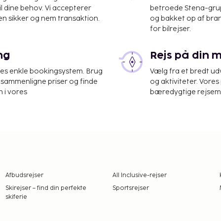
il dine behov. Vi accepterer
betroede Stena-grup
.
en sikker og nem transaktion.
og bakket op af bra
ardaland, en af Europas
for bilrejser.
ken ligger tæt på
ldre.
ng
Rejs på din 
øge
res enkle bookingsystem. Brug
Vælg fra et bredt udv
at sammenligne priser og finde
og aktiviteter. Vores 
 i vores
bæredygtige rejsemul
ejsende vælger at komme
er på behagelige
ster. Sommeren er
r, mens efteråret er
ardolino og Valpolicella.
n en fredelig tid ved søen,
Afbudsrejser
All Inclusive-rejser
 en ideel periode for dem,
Skirejser – find din perfekte
Sportsrejser
b i Dolomitterne, som
skiferie