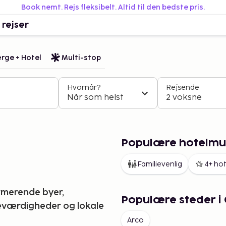
Book nemt. Rejs fleksibelt. Altid til den bedste pris.
 rejser
rge + Hotel
Multi-stop
Hvornår?
Rejsende
Når som helst
2 voksne
Populære hotelmul
Familievenlig
4+ hot
rmerende byer,
Populære steder i
eværdigheder og lokale
Arco