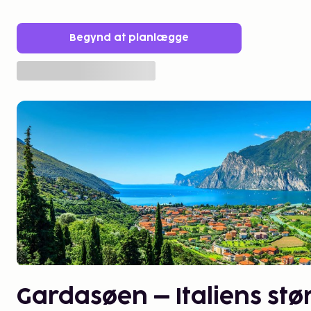
Begynd at planlægge
Gardasøen – Italiens stø