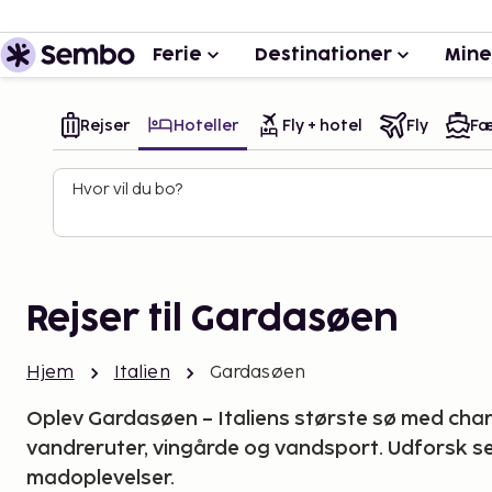
Ferie
Destinationer
Mine
Rejser
Hoteller
Fly + hotel
Fly
Fæ
Hvor vil du bo?
Rejser til Gardasøen
Hjem
Italien
Gardasøen
Oplev Gardasøen – Italiens største sø med cha
vandreruter, vingårde og vandsport. Udforsk s
madoplevelser.