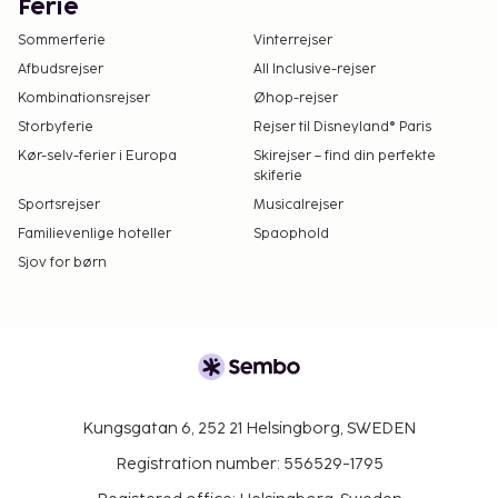
Ferie
Sommerferie
Vinterrejser
Afbudsrejser
All Inclusive-rejser
Kombinationsrejser
Øhop-rejser
Storbyferie
Rejser til Disneyland® Paris
Kør-selv-ferier i Europa
Skirejser – find din perfekte
skiferie
Sportsrejser
Musicalrejser
Familievenlige hoteller
Spaophold
Sjov for børn
Kungsgatan 6, 252 21 Helsingborg, SWEDEN
Registration number: 556529-1795