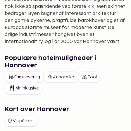
nok ikke så spændende ved første kik. Men skinnet
bedrager. Byen bugner af interessant arkitektur i
den gamle bykerne, pragtfulde barokhaver og et af
Europas største museer for moderne kunst. De
årlige industrimesser har givet byen et
internationalt ry, og i år 2000 var Hannover vært
for den internationale udstilling Expo 2000, som
lokkede 18 mio. besøgende til sig. Efter den næsten
Populære hotelmuligheder i
fuldkomne ødelæggelse af den gamle bykerne i
Hannover
1944 er mange historiske monumenter
genopbygget, og store grønne områder opfordrer
Familievenlig
4+ hoteller
Pool
den besøgende til at udforske byen til fods. Det
Alt inklusive
bedste start- og slutpunkt for en omfattende
rundtur er banegården. Barokbanegården i
Herrenhausen i byen nordvestlige del nås med U-
Kort over Hannover
Bahn. I Spengler-museum vises værker af Munch,
Chagall og Picasso.
Vis på kort