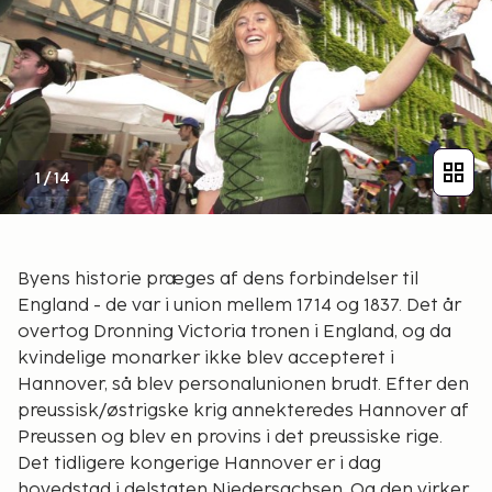
1
/
14
Byens historie præges af dens forbindelser til
England - de var i union mellem 1714 og 1837. Det år
overtog Dronning Victoria tronen i England, og da
kvindelige monarker ikke blev accepteret i
Hannover, så blev personalunionen brudt. Efter den
preussisk/østrigske krig annekteredes Hannover af
Preussen og blev en provins i det preussiske rige.
Det tidligere kongerige Hannover er i dag
hovedstad i delstaten Niedersachsen. Og den virker