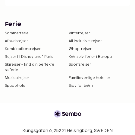
Ferie
Sommerferie
Vinterrejser
Afbudsrejser
All Inclusive-rejser
Kombinationsrejser
Øhop-rejser
Rejser til Disneyland® Paris
Kør-selv-ferier i Europa
Skirejser – find din perfekte
Sportsrejser
skiferie
Musicalrejser
Familievenlige hoteller
Spaophold
Sjov for børn
Kungsgatan 6, 252 21 Helsingborg, SWEDEN