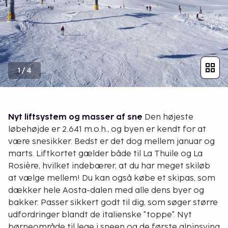
1
/
4
Nyt liftsystem og masser af sne
Den højeste
løbehøjde er 2.641 m.o.h., og byen er kendt for at
være snesikker. Bedst er det dog mellem januar og
marts. Liftkortet gælder både til La Thuile og La
Rosière, hvilket indebærer, at du har meget skiløb
at vælge mellem! Du kan også købe et skipas, som
dækker hele Aosta-dalen med alle dens byer og
bakker. Passer sikkert godt til dig, som søger større
udfordringer blandt de italienske "toppe". Nyt
børneområde til lege i sneen og de første alpinsving