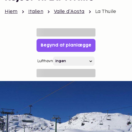
Hjem
Italien
Valle d'Aosta
La Thuile
Begynd at planlægge
Lufthavn