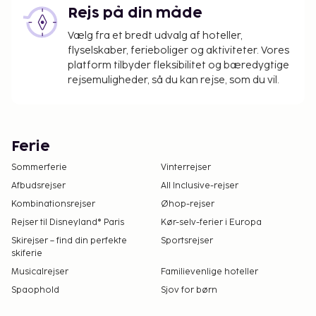
Rejs på din måde
Vælg fra et bredt udvalg af hoteller,
flyselskaber, ferieboliger og aktiviteter. Vores
platform tilbyder fleksibilitet og bæredygtige
rejsemuligheder, så du kan rejse, som du vil.
Ferie
Sommerferie
Vinterrejser
Afbudsrejser
All Inclusive-rejser
Kombinationsrejser
Øhop-rejser
Rejser til Disneyland® Paris
Kør-selv-ferier i Europa
Skirejser – find din perfekte
Sportsrejser
skiferie
Musicalrejser
Familievenlige hoteller
Spaophold
Sjov for børn