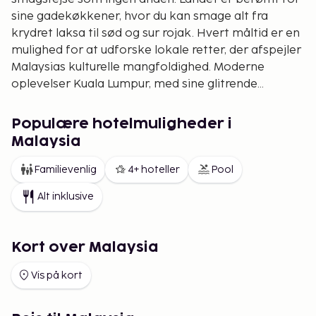
sine gadekøkkener, hvor du kan smage alt fra
krydret laksa til sød og sur rojak. Hvert måltid er en
mulighed for at udforske lokale retter, der afspejler
Malaysias kulturelle mangfoldighed. Moderne
oplevelser Kuala Lumpur, med sine glitrende
skyskrabere og pulserende markeder, står som
symbol for Malaysias moderne ansigt. Byen byder
Populære hotelmuligheder i
på en unik blanding af nyt og gammelt, hvor
Malaysia
luksuriøse indkøbscentre ligger stenkast fra
historiske templer og moskeer. For dem, der søger
Familievenlig
4+ hoteller
Pool
luksus og afslapning, tilbyder Malaysia
Alt inklusive
verdensklasse på spa-faciliteter og golfbaner, alle
med storslåede udsigter.
Kort over Malaysia
Vis på kort