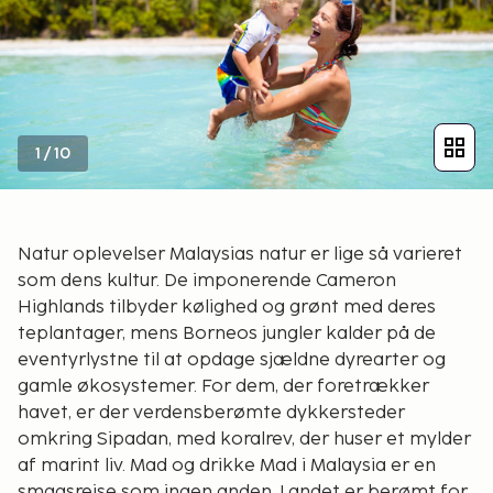
1
/
10
Natur oplevelser Malaysias natur er lige så varieret
som dens kultur. De imponerende Cameron
Highlands tilbyder kølighed og grønt med deres
teplantager, mens Borneos jungler kalder på de
eventyrlystne til at opdage sjældne dyrearter og
gamle økosystemer. For dem, der foretrækker
havet, er der verdensberømte dykkersteder
omkring Sipadan, med koralrev, der huser et mylder
af marint liv. Mad og drikke Mad i Malaysia er en
smagsrejse som ingen anden. Landet er berømt for