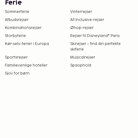
Ferie
Sommerferie
Vinterrejser
Afbudsrejser
All Inclusive-rejser
Kombinationsrejser
Øhop-rejser
Storbyferie
Rejser til Disneyland® Paris
Kør-selv-ferier i Europa
Skirejser – find din perfekte
skiferie
Sportsrejser
Musicalrejser
Familievenlige hoteller
Spaophold
Sjov for børn