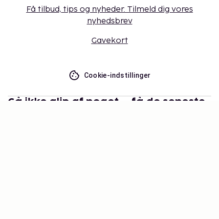
Få tilbud, tips og nyheder. Tilmeld dig vores
nyhedsbrev
Gavekort
Cookie-indstillinger
Gå ikke glip af noget – få de seneste
opdateringer
Hold dig opdateret med det nyeste fra os! Få
rejsetips, inspiration og adgang til eksklusive tilbud.
Abonner