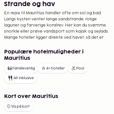
Strande og hav
En rejse til Mauritius handler ofte om sol og bad.
Langs kysten venter lange sandstrande, rolige
laguner og farverige koralrev. Her kan du svømme,
snorkle eller prøve vandsport som kajak og sejlads.
Mange hoteller ligger direkte ved havet, så det er
nemt at nyde ferien på Mauritius i dit eget tempo.
Populære hotelmuligheder i
Natur og udflugter
Mauritius
Men Mauritius er også meget mere end strandliv. I
Black River Gorges Nationalpark finder du
Familievenlig
4+ hoteller
Pool
vandrestier gennem tropisk skov, vandfald og et
Alt inklusive
rigt dyreliv. Gå ikke glip af Chamarel med sine
farvede jordlag eller Le Morne Brabant, en klippe
med storslået udsigt og spændende historie.
Kort over Mauritius
Kultur og mad
Vis på kort
På Mauritius møder du en spændende kultur med