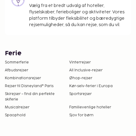
Vælg fra et bredt udvalg af hoteller,
flyselskaber, ferieboliger og aktiviteter. Vores
platform tilbyder fleksibilitet og bæredygtige
rejsemuligheder, så du kan rejse, som du vil.
Ferie
Sommerferie
Vinterrejser
Afbudsrejser
All Inclusive-rejser
Kombinationsrejser
Øhop-rejser
Rejser til Disneyland® Paris
Kør-selv-ferier i Europa
Skirejser – find din perfekte
Sportsrejser
skiferie
Musicalrejser
Familievenlige hoteller
Spaophold
Sjov for børn