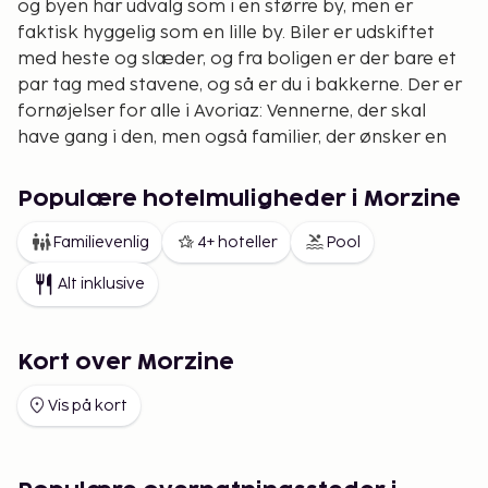
og byen har udvalg som i en større by, men er
faktisk hyggelig som en lille by. Biler er udskiftet
med heste og slæder, og fra boligen er der bare et
par tag med stavene, og så er du i bakkerne. Der er
fornøjelser for alle i Avoriaz: Vennerne, der skal
have gang i den, men også familier, der ønsker en
noget roligere ferie. At løbe på ski i Avoriaz er som
at komme i himlen. Det er kun fantasien, der sætter
Populære hotelmuligheder i Morzine
grænser. Off piste-løbet er relativt nemt, og i de
senere år har man brugt mange ressourcer på
Familievenlig
4+ hoteller
Pool
forskellige terrænparker, som lokker snowboard-
Alt inklusive
løbere fra hele verden hertil. Avoriaz har selv 70 km
pister og 36 lifte. 6 pister er sorte, 15 røde og 24 er
blå.
Kort over Morzine
Chatel.
Sembo har også boliger i Chatel, som er en
Vis på kort
charmerende og ægte alpeby, der har bevaret sin
arkitektur. Byen har en herlig afslappet atmosfære
og passer lige så godt på jer, som vi rejse på egen
hånd, som med familien og med venner. Kort og