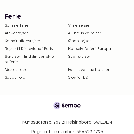
Ferie
Sommerferie
Vinterrejser
Afbudsrejser
All Inclusive-rejser
Kombinationsrejser
Øhop-rejser
Rejser til Disneyland® Paris
Kør-selv-ferier i Europa
Skirejser – find din perfekte
Sportsrejser
skiferie
Musicalrejser
Familievenlige hoteller
Spaophold
Sjov for børn
Kungsgatan 6, 252 21 Helsingborg, SWEDEN
Registration number: 556529-1795