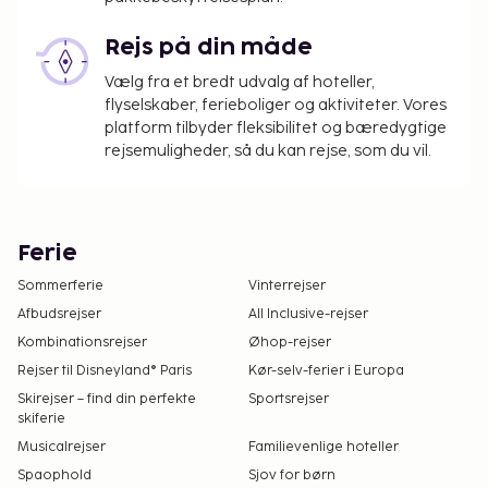
Rejs på din måde
Vælg fra et bredt udvalg af hoteller,
flyselskaber, ferieboliger og aktiviteter. Vores
platform tilbyder fleksibilitet og bæredygtige
rejsemuligheder, så du kan rejse, som du vil.
Ferie
Sommerferie
Vinterrejser
Afbudsrejser
All Inclusive-rejser
Kombinationsrejser
Øhop-rejser
Rejser til Disneyland® Paris
Kør-selv-ferier i Europa
Skirejser – find din perfekte
Sportsrejser
skiferie
Musicalrejser
Familievenlige hoteller
Spaophold
Sjov for børn