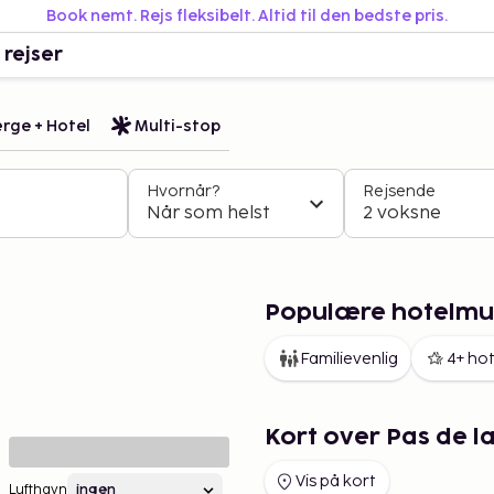
Book nemt. Rejs fleksibelt. Altid til den bedste pris.
 rejser
rge + Hotel
Multi-stop
Hvornår?
Rejsende
Når som helst
2 voksne
Populære hotelmul
Familievenlig
4+ hot
Kort over Pas de l
Vis på kort
Lufthavn