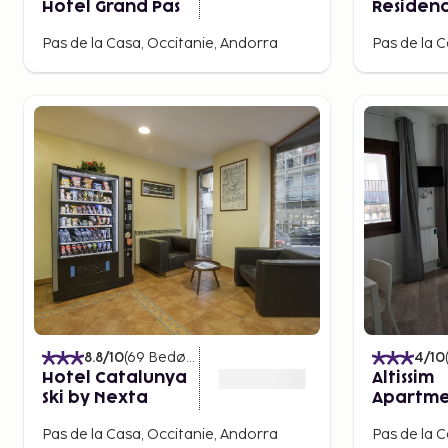
Hotel Grand Pas
Residenc
La Casa 
Pas de la Casa, Occitanie, Andorra
Pas de la 
8.8
/10
(
69
Bedømmelser
)
4
/10
Hotel Catalunya
Altissim
Ski by Nexta
Apartme
Pas de la Casa, Occitanie, Andorra
Pas de la 