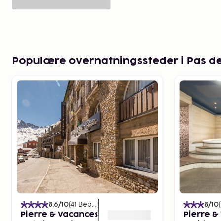
Populære overnatningssteder i Pas de
8.6
/10
(
41
Bedømmelser
)
8
/10
(
Pierre & Vacances
Pierre &