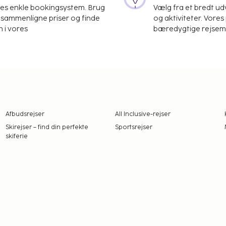
res enkle bookingsystem. Brug
Vælg fra et bredt udv
at sammenligne priser og finde
og aktiviteter. Vores 
 i vores
bæredygtige rejsemul
Afbudsrejser
All Inclusive-rejser
Skirejser – find din perfekte
Sportsrejser
skiferie