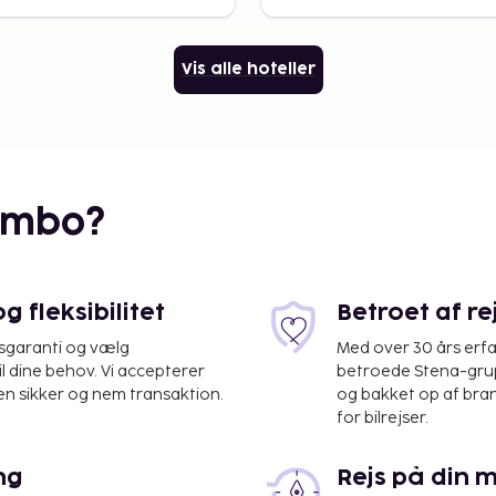
Vis alle hoteller
embo?
 fleksibilitet
Betroet af r
isgaranti og vælg
Med over 30 års erfa
il dine behov. Vi accepterer
betroede Stena-grup
en sikker og nem transaktion.
og bakket op af bra
for bilrejser.
ng
Rejs på din 