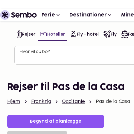
Ferie
Destinationer
Mine
Rejser
Hoteller
Fly + hotel
Fly
Fæ
Hvor vil du bo?
Rejser til Pas de la Casa
Hjem
Frankrig
Occitanie
Pas de la Casa
Begynd at planlægge