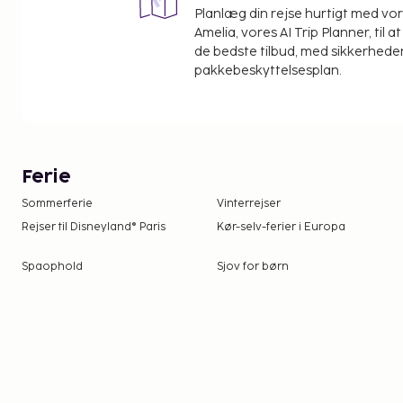
Planlæg din rejse hurtigt med vo
Amelia, vores AI Trip Planner, til 
de bedste tilbud, med sikkerheden
pakkebeskyttelsesplan.
Ferie
Sommerferie
Vinterrejser
Rejser til Disneyland® Paris
Kør-selv-ferier i Europa
Spaophold
Sjov for børn