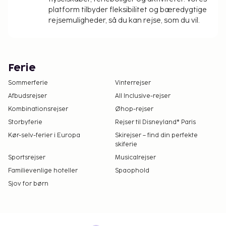
platform tilbyder fleksibilitet og bæredygtige
rejsemuligheder, så du kan rejse, som du vil.
Ferie
Sommerferie
Vinterrejser
Afbudsrejser
All Inclusive-rejser
Kombinationsrejser
Øhop-rejser
Storbyferie
Rejser til Disneyland® Paris
Kør-selv-ferier i Europa
Skirejser – find din perfekte
skiferie
Sportsrejser
Musicalrejser
Familievenlige hoteller
Spaophold
Sjov for børn