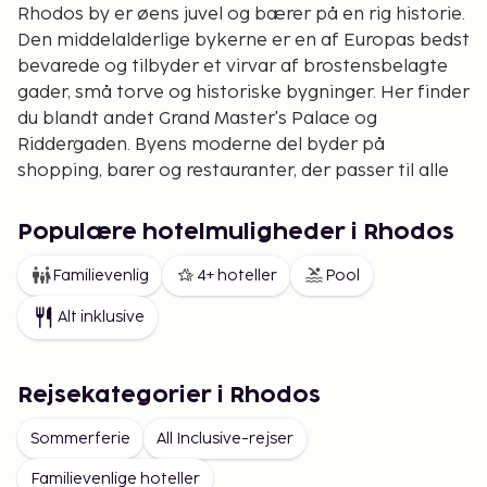
Rhodos by er øens juvel og bærer på en rig historie.
Den middelalderlige bykerne er en af Europas bedst
bevarede og tilbyder et virvar af brostensbelagte
gader, små torve og historiske bygninger. Her finder
du blandt andet Grand Master's Palace og
Riddergaden. Byens moderne del byder på
shopping, barer og restauranter, der passer til alle
smagsretninger. Aftentempoet er varieret og
tilbyder alt fra hyggelige taverner til pulserende
Populære hotelmuligheder i Rhodos
natklubber.
Familievenlig
4+ hoteller
Pool
Byer på vestkysten
Alt inklusive
Langs Rhodos vestkyst ligger charmerende byer
som Ixia og Ialyssos. Disse feriesteder er kendte for
deres stenstrande og den kølende brise fra
Rejsekategorier i Rhodos
Middelhavsvinden Meltemi. Her kan du nyde god
mad på lokale taverner, shoppe i små butikker og
Sommerferie
All Inclusive-rejser
slappe af på hoteller, der tilbyder alt fra
Familievenlige hoteller