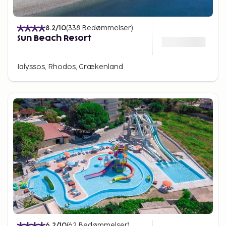
8.2
/10
(
338
Bedømmelser
)
Sun Beach Resort
Ialyssos, Rhodos, Grækenland
6.2
/10
(
62
Bedømmelser
)