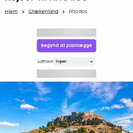
Hjem
Grækenland
Rhodos
Begynd at planlægge
Lufthavn