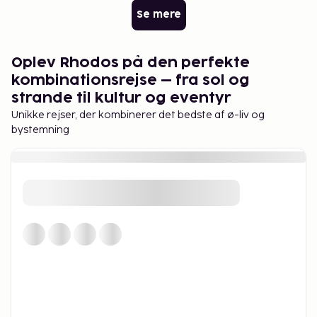
udforsk skjulte bugter langs kysten. Et besøg i
Se mere
Sommerfugledalen eller de varme kilder i Kallithea
er fremragende dagsudflugter.
Oplev Rhodos på den perfekte
Med sit milde klima, rige historie og fantastiske
kombinationsrejse – fra sol og
natur er Rhodos en ø, der passer til alle. En rejse
strande til kultur og eventyr
hertil er mere end en ferie – det er et minde for
Unikke rejser, der kombinerer det bedste af ø-liv og
livet.
bystemning