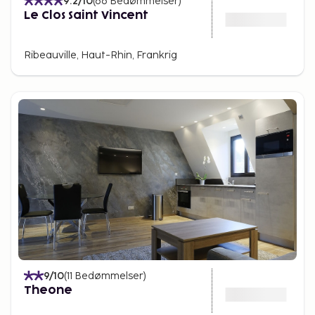
9.2
/10
(
66
Bedømmelser
)
Le Clos Saint Vincent
Ribeauville, Haut-Rhin, Frankrig
9
/10
(
11
Bedømmelser
)
Theone