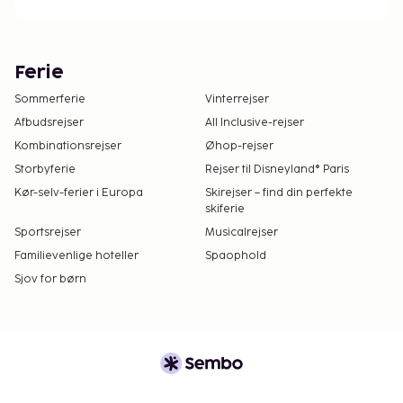
Ferie
Sommerferie
Vinterrejser
Afbudsrejser
All Inclusive-rejser
Kombinationsrejser
Øhop-rejser
Storbyferie
Rejser til Disneyland® Paris
Kør-selv-ferier i Europa
Skirejser – find din perfekte
skiferie
Sportsrejser
Musicalrejser
Familievenlige hoteller
Spaophold
Sjov for børn