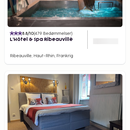
8.8
/10
(
479
Bedømmelser
)
L'Hôtel & Spa Ribeauvillé
Ribeauville, Haut-Rhin, Frankrig