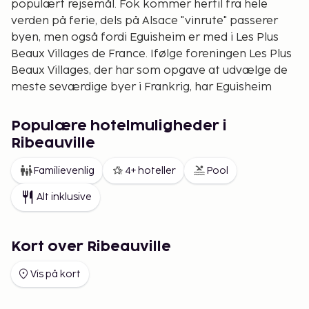
populært rejsemål. Fok kommer hertil fra hele
verden på ferie, dels på Alsace "vinrute" passerer
byen, men også fordi Eguisheim er med i Les Plus
Beaux Villages de France. Ifølge foreningen Les Plus
Beaux Villages, der har som opgave at udvælge de
meste seværdige byer i Frankrig, har Eguisheim
valgtes til en af de smukkeste.
Byen har en lang historie, hvilken man lægger
Populære hotelmuligheder i
mærke til i bygningernes arkitektur - bindingsværk
Ribeauville
- lyse facader og spidse tage. Gaderne med brosten
Familievenlig
4+ hoteller
Pool
og pladsen Saint-Leon Square er smykket med
vidunderlige blomsterarrangementer. Byen har
Alt inklusive
faktisk også vundet nationale og europæiske
udmærkelser. National Grand Prix of flowering i år
1989 samt vundet guld i the European Entente
Kort over Ribeauville
Florale i år 2006.
Vis på kort
Château Saint-Léon, bygget mellem 1000- og 1100-
tallet, er en smuk seværdighed i hjertet af byen.