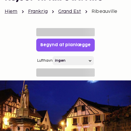
Hjem
Frankrig
Grand Est
Ribeauville
Begynd at planlægge
Lufthavn