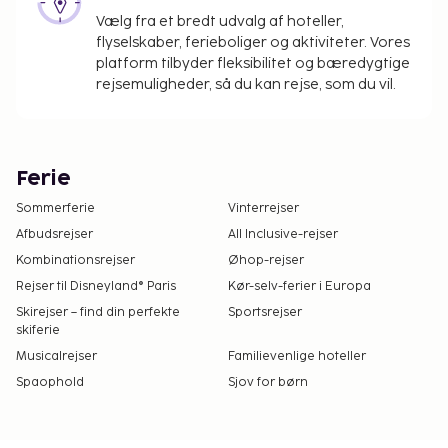
Vælg fra et bredt udvalg af hoteller,
flyselskaber, ferieboliger og aktiviteter. Vores
platform tilbyder fleksibilitet og bæredygtige
rejsemuligheder, så du kan rejse, som du vil.
Ferie
Sommerferie
Vinterrejser
Afbudsrejser
All Inclusive-rejser
Kombinationsrejser
Øhop-rejser
Rejser til Disneyland® Paris
Kør-selv-ferier i Europa
Skirejser – find din perfekte
Sportsrejser
skiferie
Musicalrejser
Familievenlige hoteller
Spaophold
Sjov for børn