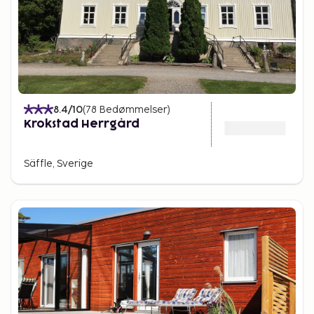
8.4
/10
(
78
Bedømmelser
)
Krokstad Herrgård
Säffle, Sverige