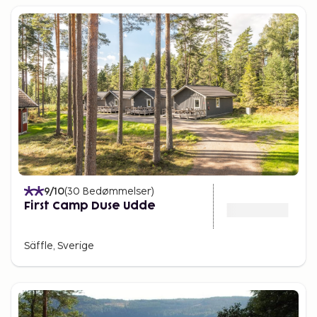
9
/10
(
30
Bedømmelser
)
First Camp Duse Udde
Säffle, Sverige