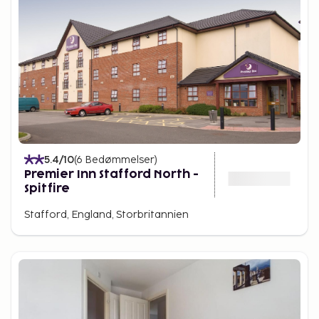
Ingestre Hall og Mill Meece Pumping Station.
5.4
/10
(
6
Bedømmelser
)
Premier Inn Stafford North -
Spitfire
Stafford, England, Storbritannien