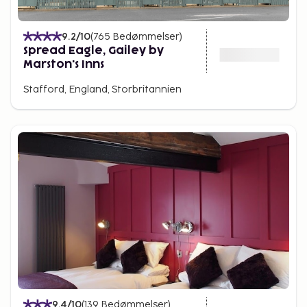
9.2
/10
(
765
Bedømmelser
)
Spread Eagle, Gailey by
Marston's Inns
Stafford, England, Storbritannien
9.4
/10
(
139
Bedømmelser
)