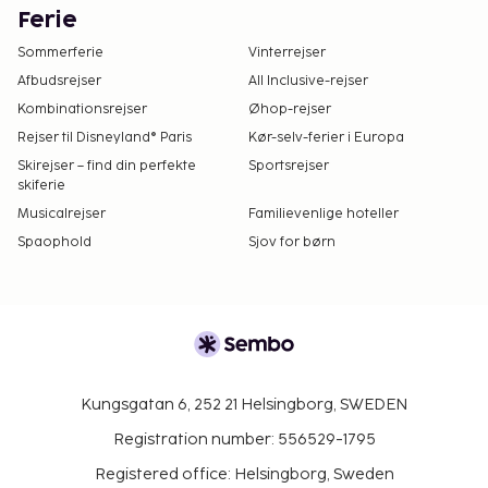
Ferie
Sommerferie
Vinterrejser
Afbudsrejser
All Inclusive-rejser
Kombinationsrejser
Øhop-rejser
Rejser til Disneyland® Paris
Kør-selv-ferier i Europa
Skirejser – find din perfekte
Sportsrejser
skiferie
Musicalrejser
Familievenlige hoteller
Spaophold
Sjov for børn
Kungsgatan 6, 252 21 Helsingborg, SWEDEN
Registration number: 556529-1795
Registered office: Helsingborg, Sweden