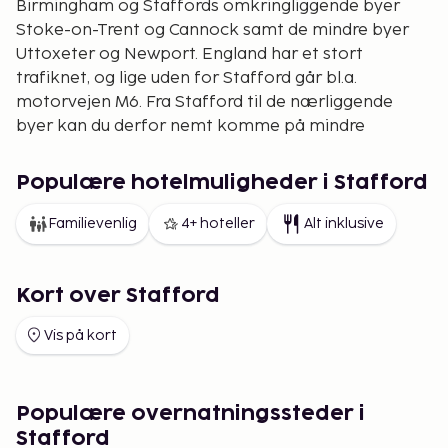
Birmingham og Staffords omkringliggende byer
Stoke-on-Trent og Cannock samt de mindre byer
Uttoxeter og Newport. England har et stort
trafiknet, og lige uden for Stafford går bl.a.
motorvejen M6. Fra Stafford til de nærliggende
byer kan du derfor nemt komme på mindre
udflugter.
Eventyrlandet Alton Towers ligger ca. 32 km
Populære hotelmuligheder i Stafford
nordøst for Stafford (kun 45 min. i bil) og er for
Familievenlig
4+ hoteller
Alt inklusive
børnefamilier en populær attraktion. Alton Towers
består af en forlystelsespark “Theme Park” med
flere karruseller, rutsjebaner, grønne områder og
Kort over Stafford
legepladser. Alton Towers anden del er vandparken
“Water Park” med vandrutsjebaner, boblepools,
Vis på kort
naturtro strande og pools. Der er også et skønt
Spa-område. Oplev parkens spændende eventyr
over en hel dig i Alton Towers.
Populære overnatningssteder i
Hvis du vælger at blive i Stafford, er der mange
Stafford