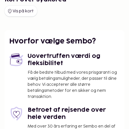
(demilitariseret zone), en betydningsfuld lokalitet,
der giver indsigt i Koreahalvøens moderne historie.
Vis på kort
Kulinariske Lækkerier
En rejse til Sydkorea er ikke
komplet uden at nyde dets verdenskendte køkken.
Prøv bibimbap, kimchi og koreansk BBQ på
Hvorfor vælge Sembo?
traditionelle restauranter, eller udforsk det livlige
streetfood-scene på lokale markeder. Husk at
smage soju, Koreas ikoniske alkoholholdige drik,
Uovertruffen værdi og
eller forkæl dig selv med desserter som bingsu, en
fleksibilitet
forfriskende isret.
Få de bedste tilbud med vores prisgaranti og
Kulturel Fordybelse
Udforsk Sydkoreas dybe
vælg betalingsmuligheder, der passer til dine
behov. Vi accepterer alle større
kulturelle rødder gennem aktiviteter som hanbok-
betalingsmetoder for en sikker og nem
bæring (traditionel koreansk påklædning),
transaktion.
taekwondo-lektioner eller et afslappende
tempelophold. Besøg under festivaler såsom
Betroet af rejsende over
Boryeong Mud Festival for at opleve koreansk
hele verden
kultur i dens mest levende form.
Med over 30 års erfaring er Sembo en del af