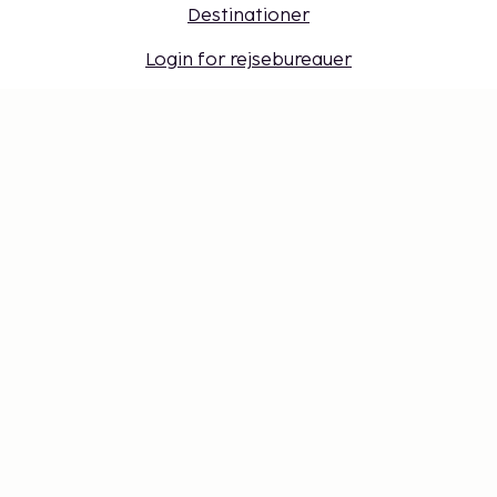
Destinationer
Login for rejsebureauer
Sembonus
Få tilbud, tips og nyheder. Tilmeld dig vores
nyhedsbrev
Gavekort
Cookie-indstillinger
Gå ikke glip af noget – få de seneste
opdateringer
Hold dig opdateret med det nyeste fra os! Få
rejsetips, inspiration og adgang til eksklusive tilbud.