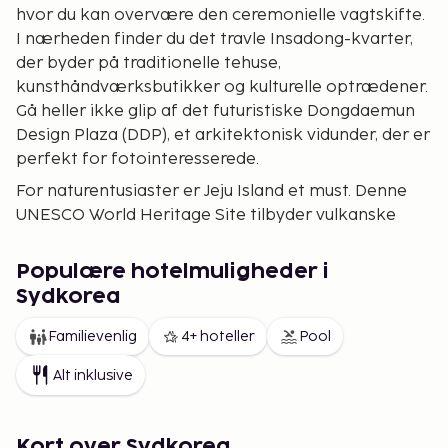
hvor du kan overvære den ceremonielle vagtskifte.
I nærheden finder du det travle Insadong-kvarter,
der byder på traditionelle tehuse,
kunsthåndværksbutikker og kulturelle optrædener.
Gå heller ikke glip af det futuristiske Dongdaemun
Design Plaza (DDP), et arkitektonisk vidunder, der er
perfekt for fotointeresserede.
For naturentusiaster er Jeju Island et must. Denne
UNESCO World Heritage Site tilbyder vulkanske
landskaber, uberørte strande og den ikoniske
Hallasan Mountain, som er ideel til vandreture. I syd
Populære hotelmuligheder i
tilbyder Busan en mere afslappet atmosfære med
Sydkorea
attraktioner som Haeundae Beach og det farverige
Gamcheon Culture Village.
Familievenlig
4+ hoteller
Pool
Historieinteresserede vil elske Gyeongju, kendt som
Alt inklusive
"museet uden vægge," med sine gamle grave,
templer og det imponerende Bulguksa Tempel. For
en unik oplevelse kan du overveje et besøg i DMZ
Kort over Sydkorea