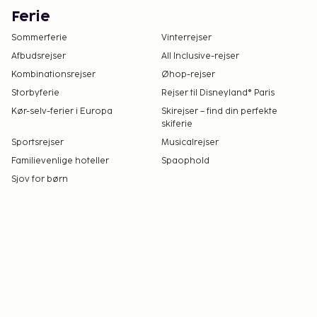
Ferie
Sommerferie
Vinterrejser
Afbudsrejser
All Inclusive-rejser
Kombinationsrejser
Øhop-rejser
Storbyferie
Rejser til Disneyland® Paris
Kør-selv-ferier i Europa
Skirejser – find din perfekte
skiferie
Sportsrejser
Musicalrejser
Familievenlige hoteller
Spaophold
Sjov for børn