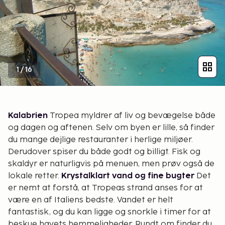
1
/
16
Kalabrien
Tropea myldrer af liv og bevægelse både
og dagen og aftenen. Selv om byen er lille, så finder
du mange dejlige restauranter i herlige miljøer.
Derudover spiser du både godt og billigt. Fisk og
skaldyr er naturligvis på menuen, men prøv også de
lokale retter.
Krystalklart vand og fine bugter
Det
er nemt at forstå, at Tropeas strand anses for at
være en af Italiens bedste. Vandet er helt
fantastisk, og du kan ligge og snorkle i timer for at
beskue havets hemmeligheder. Rundt om finder du