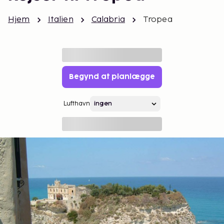
Hjem
Italien
Calabria
Tropea
Begynd at planlægge
Lufthavn