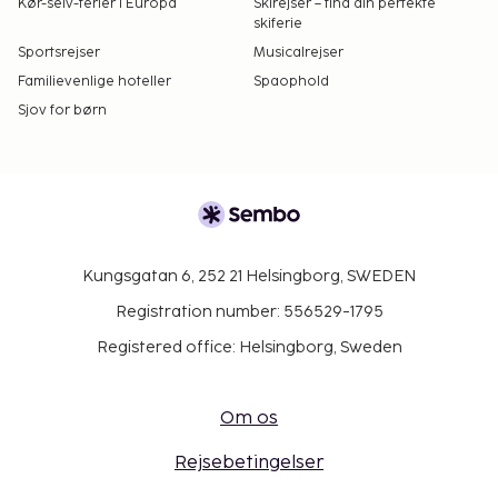
Kør-selv-ferier i Europa
Skirejser – find din perfekte
skiferie
Sportsrejser
Musicalrejser
Familievenlige hoteller
Spaophold
Sjov for børn
Kungsgatan 6, 252 21 Helsingborg, SWEDEN
Registration number: 556529-1795
Registered office: Helsingborg, Sweden
Om os
Rejsebetingelser