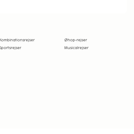
Kombinationsrejser
Øhop-rejser
Sportsrejser
Musicalrejser