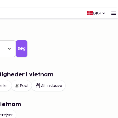
DKK
Søg
igheder i Vietnam
eller
Pool
Alt inklusive
Vietnam
srejser