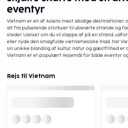
eventyr
Vietnam er en af Asiens mest alsidige destinationer, o
alt fra pulserende storbyer til uberørte strande og f
steder. Uanset om du vil slappe af på en strand, udfor
eller nyde den smagfulde vietnamesiske mad, har Vie
sin unikke blanding af kultur, natur og gæstfrihed er d
Vietnam er et populært rejsemål for både eventyr og
Strande og sol – Paradis
Rejs til Vietnam
Vietnam
Vietnam er kendt for sine fantastiske strande, og u
livlige badebyer eller mere afsides bugter, er der et 
imellem. Phu Quoc, en ø i Siambugten, er et paradis f
gyldne sandstrande og turkisblå vand. Her kan du nyd
snorkling og dykning. Phu Quoc er også kendt for sine 
og det siges, at du finder den bedste mad i hele Viet