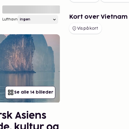
Kort over Vietnam
Lufthavn
Vis på kort
Se alle 14 billeder
rsk Asiens
de, kultur og