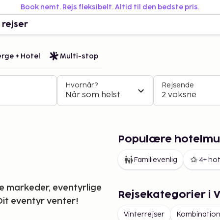
Book nemt. Rejs fleksibelt. Altid til den bedste pris.
 rejser
rge + Hotel
Multi-stop
Hvornår?
Rejsende
Når som helst
2 voksne
Populære hotelmul
Familievenlig
4+ hot
 markeder, eventyrlige
Rejsekategorier i 
 Dit eventyr venter!
Vinterrejser
Kombination