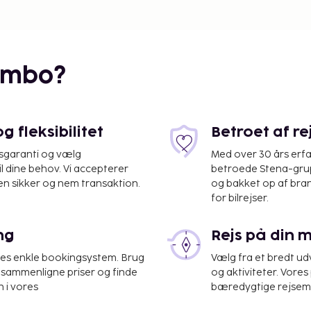
fsted?
n del af landet du vil
ovember og april, hvor
dlige Vietnam.
embo?
oner som Da Nang og Hoi
n varer fra maj til
ge, forekommer der korte
 fleksibilitet
Betroet af r
 af Vietnam
isgaranti og vælg
Med over 30 års erfa
il dine behov. Vi accepterer
betroede Stena-grup
en sikker og nem transaktion.
og bakket op af bra
mbination af friske
for bilrejser.
ske retter som Pho
 fyldt med kød,
iske skaldyr og fisk
ng
Rejs på din 
Minh og Hanoi finder
res enkle bookingsystem. Brug
Vælg fra et bredt udv
der. For en ægte
at sammenligne priser og finde
og aktiviteter. Vores 
r du kan smage alt fra
 i vores
bæredygtige rejsemul