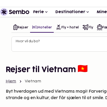
Ferie
Destinationer
Mine
Rejser
Hoteller
Fly + hotel
Fly
Fæ
Hvor vil du bo?
Rejser til Vietnam
Hjem
Vietnam
Byt hverdagen ud med Vietnams magi! Farverige
strande og en kultur, der får sjælen til at smile.