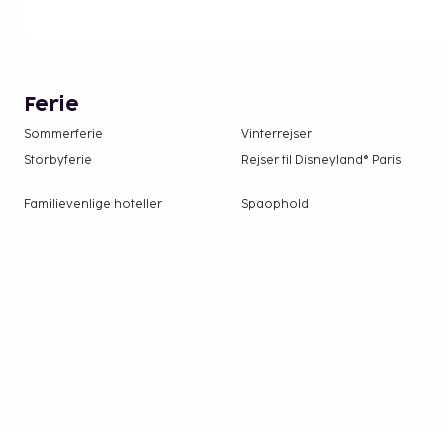
Med sit varierede udvalg af strande, kultur og eventy
destination for alle, der ønsker at kombinere sol, ba
i ét og samme land.
Ferie
Sommerferie
Vinterrejser
Storbyferie
Rejser til Disneyland® Paris
Familievenlige hoteller
Spaophold