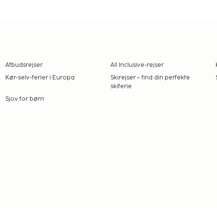
r er Vietnam en perfekt
d, kultur og madoplevelser
Afbudsrejser
All Inclusive-rejser
Kør-selv-ferier i Europa
Skirejser – find din perfekte
skiferie
Sjov for børn