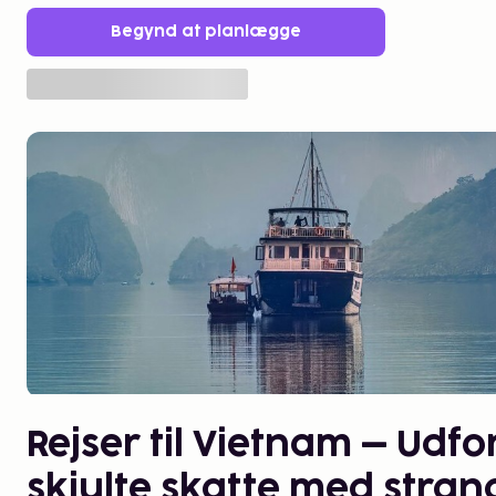
Begynd at planlægge
Rejser til Vietnam – Udfo
skjulte skatte med stran