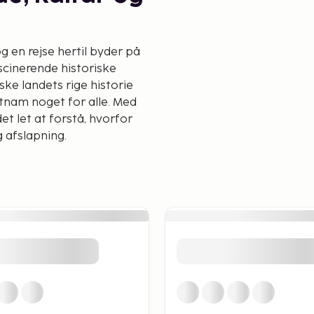
g en rejse hertil byder på
ascinerende historiske
ske landets rige historie
tnam noget for alle. Med
et let at forstå, hvorfor
 afslapning.
strande i
anset om du foretrækker
bredt udvalg at vælge
or strandelskere med sine
e sol og bad eller prøve
fisk- og skaldyrsretter,
nam her. Et andet