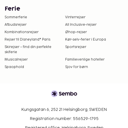
Ferie
Sommerferie
Vinterrejser
Afbudsrejser
All Inclusive-rejser
Kombinationsrejser
Øhop-rejser
Rejser til Disneyland® Paris
Kør-selv-ferier i Europa
Skirejser – find din perfekte
Sportsrejser
skiferie
Musicalrejser
Familievenlige hoteller
Spaophold
Sjov for børn
Kungsgatan 6, 252 21 Helsingborg, SWEDEN
Registration number: 556529-1795
Registered office: Helsingborg, Sweden