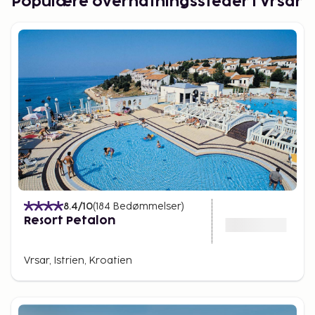
Populære overnatningssteder i Vrsar
8.4
/10
(
184
Bedømmelser
)
Resort Petalon
Vrsar, Istrien, Kroatien