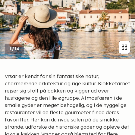
1
/
14
Vrsar er kendt for sin fantastiske natur,
charmerende arkitektur og rige kultur. Klokketårnet
rejser sig stolt på bakken og kigger ud over
hustagene og den lille øgruppe. Atmosfæren i de
smalle gyder er meget behagelig, og i de hyggelige
restauranter vil de fleste gourmeter finde deres
favoritter. Her kan du nyde solen på de smukke
strande, udforske de historiske gader og opleve det
lokale køkken. Vrsar er også hjemsted for flere