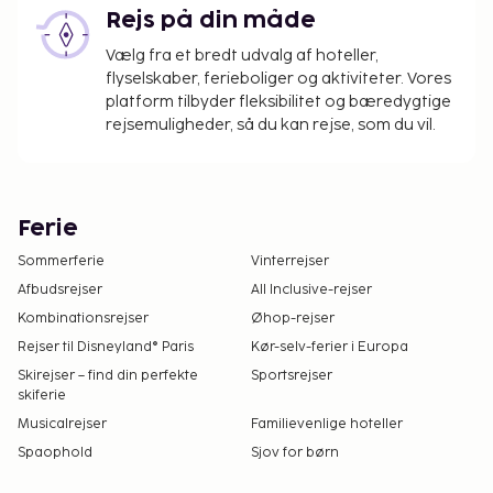
Rejs på din måde
Vælg fra et bredt udvalg af hoteller,
flyselskaber, ferieboliger og aktiviteter. Vores
platform tilbyder fleksibilitet og bæredygtige
rejsemuligheder, så du kan rejse, som du vil.
Ferie
Sommerferie
Vinterrejser
Afbudsrejser
All Inclusive-rejser
Kombinationsrejser
Øhop-rejser
Rejser til Disneyland® Paris
Kør-selv-ferier i Europa
Skirejser – find din perfekte
Sportsrejser
skiferie
Musicalrejser
Familievenlige hoteller
Spaophold
Sjov for børn