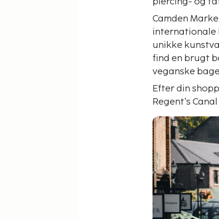
piercing- og ta
Camden Market 
internationale
unikke kunstvæ
find en brugt b
veganske bager
Efter din shopp
Regent's Canal 