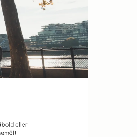
dbold eller
semål!