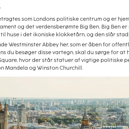
r
tragtes som Londons politiske centrum og er hjem
iament og det verdensberømte Big Ben. Big Ben er
 til huse i det ikoniske klokketårn, og den slår stad
nde Westminster Abbey her, som er åben for offent
ns du besøger disse vartegn, skal du sørge for at 
quare, hvor der står statuer af vigtige politiske p
n Mandela og Winston Churchill.