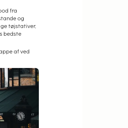
ood fra
nstande og
e tøjstativer,
ns bedste
lappe af ved