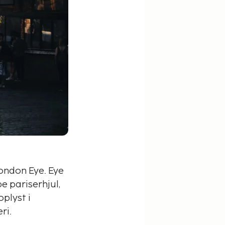
London Eye. Eye
e pariserhjul,
plyst i
ri.