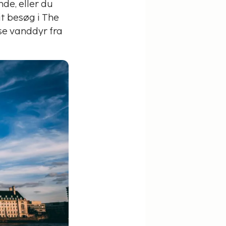
de, eller du
it besøg i The
se vanddyr fra