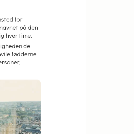
sted for
 navnet på den
ig hver time.
ligheden de
hvile fødderne
ersoner,