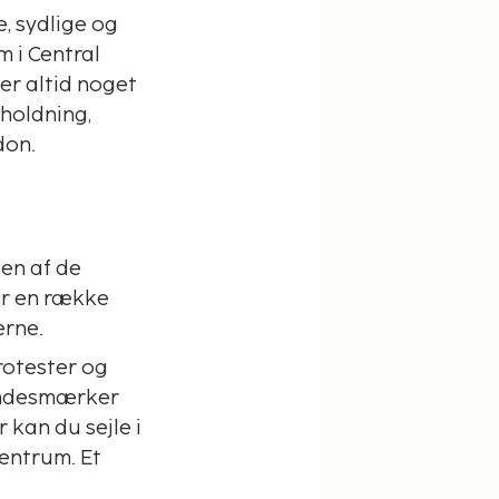
, sydlige og
 i Central
er altid noget
holdning,
don.
en af de
or en række
erne.
rotester og
mindesmærker
kan du sejle i
centrum. Et