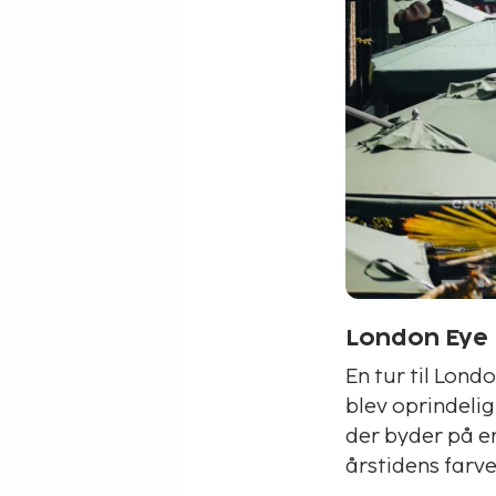
London Eye
En tur til Lond
blev oprindelig
der byder på en
årstidens farve