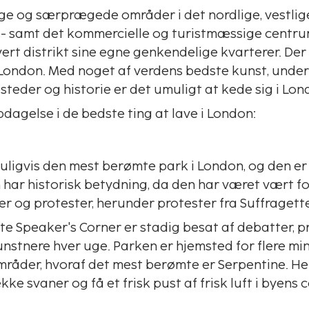
lige og særprægede områder i det nordlige, vestlige
 - samt det kommercielle og turistmæssige centrum
ert distrikt sine egne genkendelige kvarterer. Der 
i London. Med noget af verdens bedste kunst, under
steder og historie er det umuligt at kede sig i Lon
dagelse i de bedste ting at lave i London:
uligvis den mest berømte park i London, og den er 
n har historisk betydning, da den har været vært f
r og protester, herunder protester fra Suffragett
e Speaker's Corner er stadig besat af debatter, p
stnere hver uge. Parken er hjemsted for flere 
råder, hvoraf det mest berømte er Serpentine. Her 
kke svaner og få et frisk pust af frisk luft i byens 