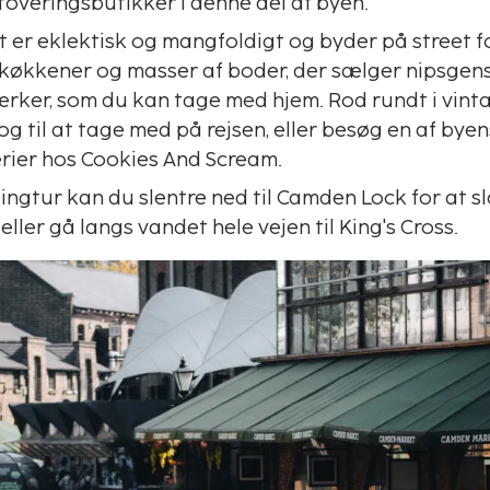
toveringsbutikker i denne del af byen.
er eklektisk og mangfoldigt og byder på street f
 køkkener og masser af boder, der sælger nipsge
rker, som du kan tage med hjem. Rod rundt i vintag
og til at tage med på rejsen, eller besøg en af bye
ier hos Cookies And Scream.
ingtur kan du slentre ned til Camden Lock for at s
eller gå langs vandet hele vejen til King's Cross.