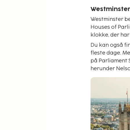
Westminste
Westminster be
Houses of Parl
klokke, der har
Du kan også fi
fleste dage. Me
på Parliament S
herunder Nelso