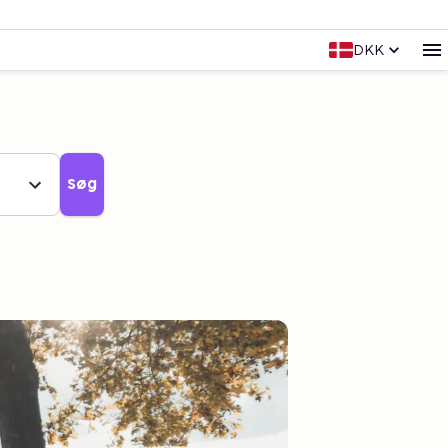
DKK
Søg