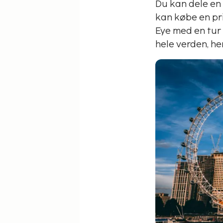
Du kan dele en
kan købe en pri
Eye med en tur
hele verden, h