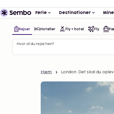
Ferie
Destinationer
Mine
Rejser
Hoteller
Fly + hotel
Fly
Fæ
Hvor vil du rejse hen?
Hjem
London: Det skal du ople