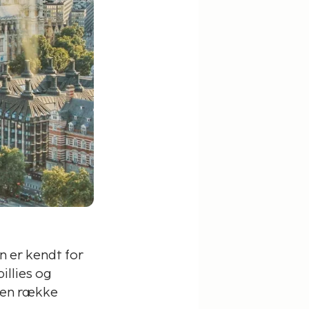
n er kendt for
illies og
r en række