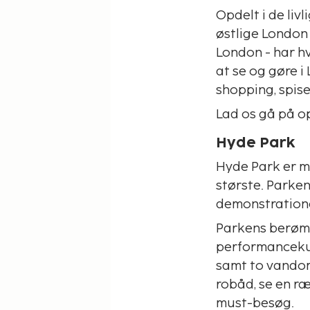
Opdelt i de liv
østlige London
London - har hv
at se og gøre 
shopping, spise
Lad os gå på op
Hyde Park
Hyde Park er m
største. Parke
demonstratione
Parkens berømt
performancekun
samt to vandom
robåd, se en ræ
must-besøg.