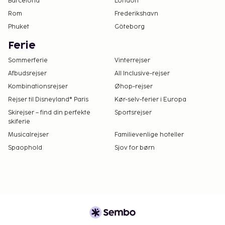
Barcelona
London
Rom
Frederikshavn
Phuket
Göteborg
Ferie
Sommerferie
Vinterrejser
Afbudsrejser
All Inclusive-rejser
Kombinationsrejser
Øhop-rejser
Rejser til Disneyland® Paris
Kør-selv-ferier i Europa
Skirejser – find din perfekte
Sportsrejser
skiferie
Musicalrejser
Familievenlige hoteller
Spaophold
Sjov for børn