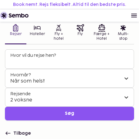
Book nemt. Rejs fleksibelt. Altid til den bedste pris.
Rejser
Hoteller
Fly +
Fly
Færge +
Multi-
hotel
Hotel
stop
Hvor vil du rejse hen?
Hvornår?
Når som helst
Rejsende
2 voksne
Søg
Tilbage